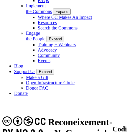
FAQs
Implement
the Commons
Expand
Where CC Makes An Impact
Resources
Search the Commons
Engage
the People
Expand
Training + Webinars
Advocacy
Community
Events
Blog
Support Us
Expand
Make a Gift
Open Infrastructure Circle
Donor FAQ
Donate
CC
Reconeixement-
Codi