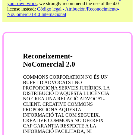
your own work
, we strongly recommend the use of the 4.0
license instead:
Código legal - Atribución/Reconocimiento-
NoComercial 4.0 Internacional
Reconeixement-
NoComercial 2.0
COMMONS CORPORATION NO ÉS UN
BUFET D'ADVOCATS I NO
PROPORCIONA SERVEIS JURÍDICS. LA
DISTRIBUCIÓ D'AQUESTA LLICÈNCIA
NO CREA UNA RELACIÓ ADVOCAT-
CLIENT. CREATIVE COMMONS
PROPORCIONA AQUESTA
INFORMACIÓ TAL COM SEGUEIX.
CREATIVE COMMONS NO OFEREIX
CAP GARANTIA RESPECTE A LA
INFORMACIÓ FACILITADA, NI