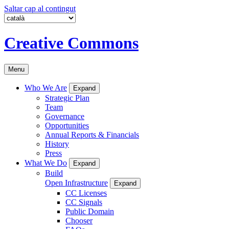
Saltar cap al contingut
Creative Commons
Menu
Who We Are
Expand
Strategic Plan
Team
Governance
Opportunities
Annual Reports & Financials
History
Press
What We Do
Expand
Build
Open Infrastructure
Expand
CC Licenses
CC Signals
Public Domain
Chooser