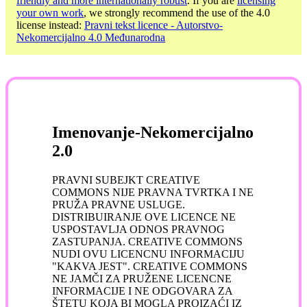
friendly and more internationally robust
. If you are
licensing
your own work
, we strongly recommend the use of the 4.0
license instead:
Pravni tekst licence - Autorstvo-
Nekomercijalno 4.0 Međunarodna
Imenovanje-Nekomercijalno
2.0
PRAVNI SUBEJKT CREATIVE
COMMONS NIJE PRAVNA TVRTKA I NE
PRUŽA PRAVNE USLUGE.
DISTRIBUIRANJE OVE LICENCE NE
USPOSTAVLJA ODNOS PRAVNOG
ZASTUPANJA. CREATIVE COMMONS
NUDI OVU LICENCNU INFORMACIJU
"KAKVA JEST". CREATIVE COMMONS
NE JAMČI ZA PRUŽENE LICENCNE
INFORMACIJE I NE ODGOVARA ZA
ŠTETU KOJA BI MOGLA PROIZAĆI IZ