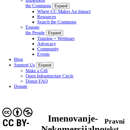
Implement
the Commons
Expand
Where CC Makes An Impact
Resources
Search the Commons
Engage
the People
Expand
Training + Webinars
Advocacy
Community
Events
Blog
Support Us
Expand
Make a Gift
Open Infrastructure Circle
Donor FAQ
Donate
Imenovanje-
CC BY-
Pravni
Nekomercijalno
tekst