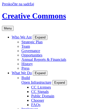
Preskočite na sadržaj
Creative Commons
Menu
Who We Are
Expand
Strategic Plan
Team
Governance
Opportunities
Annual Reports & Financials
History
Press
What We Do
Expand
Build
Open Infrastructure
Expand
CC Licenses
CC Signals
Public Domain
Chooser
FAQs