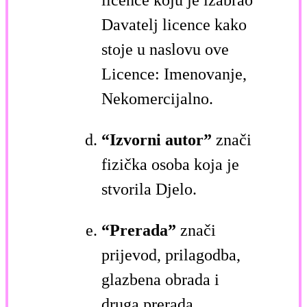
licence koju je izabrao
Davatelj licence kako
stoje u naslovu ove
Licence: Imenovanje,
Nekomercijalno.
“Izvorni autor”
znači
fizička osoba koja je
stvorila Djelo.
“Prerada”
znači
prijevod, prilagodba,
glazbena obrada i
druga prerada