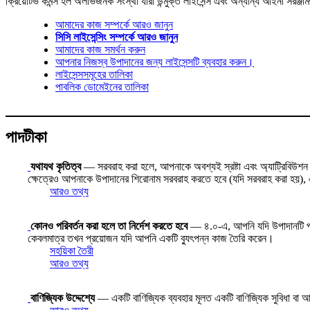
ক্রিয়েটিভ কমন্স হল অলাভজনক সংস্থা যারা উন্মুক্ত লাইসেন্স এবং অন্যান্য আইনী সরঞ্জা
আমাদের কাজ সম্পর্কে আরও জানুন
সিসি লাইসেন্সিং সম্পর্কে আরও জানুন
আমাদের কাজ সমর্থন করুন
আপনার নিজস্ব উপাদানের জন্য লাইসেন্সটি ব্যবহার করুন।
লাইসেন্সসমূহের তালিকা
পাবলিক ডোমেইনের তালিকা
পাদটীকা
যথাযথ কৃতিত্ব
— সরবরাহ করা হলে, আপনাকে অবশ্যই স্রষ্টা এবং অ্যাট্রিবিউশন পার
ক্ষেত্রেও আপনাকে উপাদানের শিরোনাম সরবরাহ করতে হবে (যদি সরবরাহ করা হয়), এব
আরও তথ্য
কোনও পরিবর্তন করা হলে তা নির্দেশ করতে হবে
— ৪.০-এ, আপনি যদি উপাদানটি পরিবর্
কেবলমাত্র তখন প্রয়োজন যদি আপনি একটি ব্যুৎপন্ন কাজ তৈরি করেন।
সহয়িকা তৈরী
আরও তথ্য
বাণিজ্যিক উদ্দেশ্যে
— একটি বাণিজ্যিক ব্যবহার মূলত একটি বাণিজ্যিক সুবিধা বা আর্