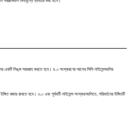
সরঞ্জামগুলি বিনামূল্যে ব্যবহার করা যাবে।
পাদানের একটি লিঙ্ক সরবরাহ করতে হবে। ৪.০ সংস্করণের আগের সিসি লাইসেন্সগুলির
গিত বজায় রাখতে হবে। ৩.০ এবং পূর্ববর্তী লাইসেন্স সংস্করণগুলিতে, পরিবর্তনের ইঙ্গিতটি