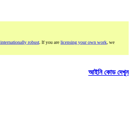
internationally robust
. If you are
licensing your own work
, we
আইনি কোড দেখুন