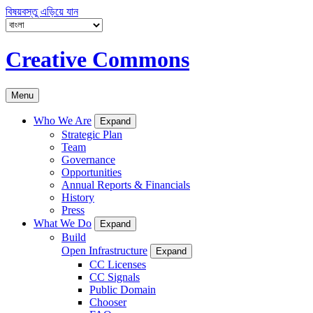
বিষয়বস্তু এড়িয়ে যান
Creative Commons
Menu
Who We Are
Expand
Strategic Plan
Team
Governance
Opportunities
Annual Reports & Financials
History
Press
What We Do
Expand
Build
Open Infrastructure
Expand
CC Licenses
CC Signals
Public Domain
Chooser