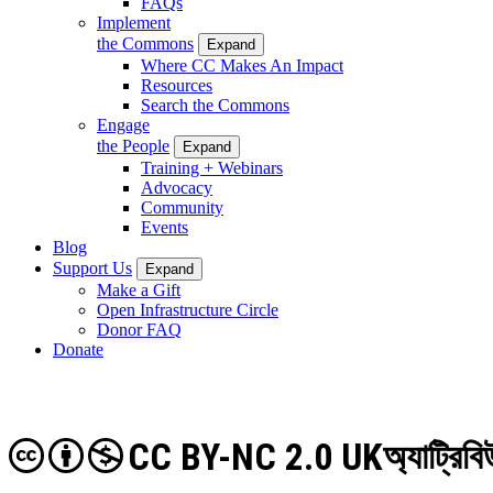
FAQs
Implement
the Commons
Expand
Where CC Makes An Impact
Resources
Search the Commons
Engage
the People
Expand
Training + Webinars
Advocacy
Community
Events
Blog
Support Us
Expand
Make a Gift
Open Infrastructure Circle
Donor FAQ
Donate
CC BY-NC 2.0 UK
অ্যাট্রিব