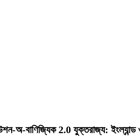
িউশন-অ-বাণিজ্যিক 2.0 যুক্তরাজ্য: ইংল্যান্ড 