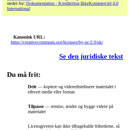
stedet for:
Dokumentation - Kreditering-IkkeKommerciel 4.0
International
Kanonisk URL
https://creativecommons.org/licenses/by-nc/2.0/uk/
Se den juridiske tekst
Du må frit:
Dele
— kopiere og videredistribuere materialet i
ethvert medie eller format
Tilpasse
— remixe, ændre og bygge videre på
materialet
Licensgiveren kan ikke tilbagekalde frihederne, så