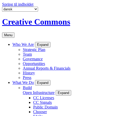
Spring til indholdet
Creative Commons
Menu
Who We Are
Expand
Strategic Plan
Team
Governance
Opportunities
Annual Reports & Financials
History
Press
What We Do
Expand
Build
Open Infrastructure
Expand
CC Licenses
CC Signals
Public Domain
Chooser