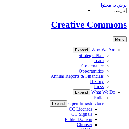
پرش به محتوا
Creative Commons
Menu
Who We Are
Expand
Strategic Plan
Team
Governance
Opportunities
Annual Reports & Financials
History
Press
What We Do
Expand
Build
Open Infrastructure
Expand
CC Licenses
CC Signals
Public Domain
Chooser