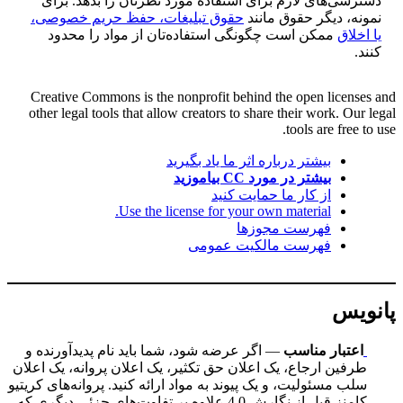
دسترسی‌های لازم برای استفادهٔ مورد نظرتان را بدهد. برای
نمونه، دیگر حقوق مانند
حقوق تبلیغات، حفظ حریم خصوصی،
یا اخلاق
ممکن است چگونگی استفاده‌تان از مواد را محدود
کنند.
Creative Commons is the nonprofit behind the open licenses and
other legal tools that allow creators to share their work. Our legal
tools are free to use.
بیشتر درباره اثر ما یاد بگیرید
بیشتر در مورد CC بیاموزید
از کار ما حمایت کنید
Use the license for your own material.
فهرست مجوزها
فهرست مالکیت عمومی
پانویس
اعتبار مناسب
— اگر عرضه شود، شما باید نام پدیدآورنده و
طرفین ارجاع، یک اعلان حق تکثیر، یک اعلان پروانه، یک اعلان
سلب مسئولیت، و یک پیوند به مواد ارائه کنید. پروانه‌های کریتیو
کامنز قبل از نگارش 4.0 علاوه بر تفاوت‌های جزئی دیگری که