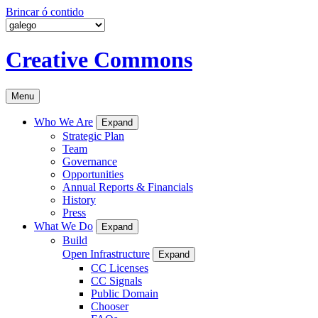
Brincar ó contido
Creative Commons
Menu
Who We Are
Expand
Strategic Plan
Team
Governance
Opportunities
Annual Reports & Financials
History
Press
What We Do
Expand
Build
Open Infrastructure
Expand
CC Licenses
CC Signals
Public Domain
Chooser