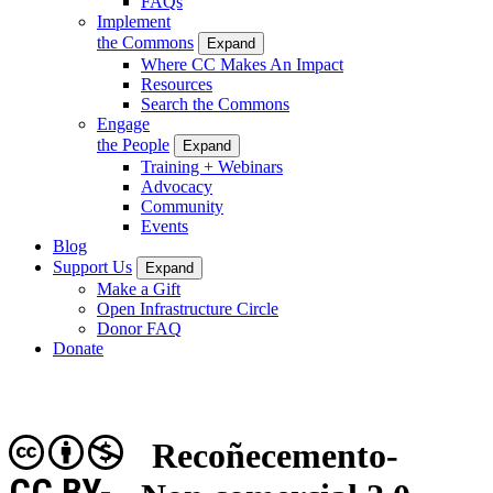
FAQs
Implement
the Commons
Expand
Where CC Makes An Impact
Resources
Search the Commons
Engage
the People
Expand
Training + Webinars
Advocacy
Community
Events
Blog
Support Us
Expand
Make a Gift
Open Infrastructure Circle
Donor FAQ
Donate
Recoñecemento-
CC BY-