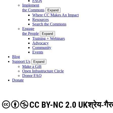
FAQs
Implement
the Commons
Expand
Where CC Makes An Impact
Resources
Search the Commons
Engage
the People
Expand
Training + Webinars
Advocacy
Community
Events
Blog
Support Us
Expand
Make a Gift
Open Infrastructure Circle
Donor FAQ
Donate
CC BY-NC 2.0 UK
श्रेय-गैर