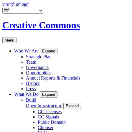
सामग्री को जाएँ
Creative Commons
Menu
Who We Are
Expand
Strategic Plan
Team
Governance
Opportunities
Annual Reports & Financials
History
Press
What We Do
Expand
Build
Open Infrastructure
Expand
CC Licenses
CC Signals
Public Domain
Chooser