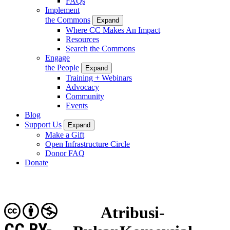
FAQs
Implement
the Commons
Expand
Where CC Makes An Impact
Resources
Search the Commons
Engage
the People
Expand
Training + Webinars
Advocacy
Community
Events
Blog
Support Us
Expand
Make a Gift
Open Infrastructure Circle
Donor FAQ
Donate
Atribusi-
CC BY-