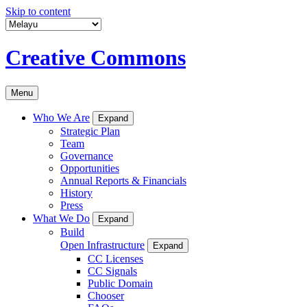
Skip to content
Creative Commons
Menu
Who We Are
Expand
Strategic Plan
Team
Governance
Opportunities
Annual Reports & Financials
History
Press
What We Do
Expand
Build
Open Infrastructure
Expand
CC Licenses
CC Signals
Public Domain
Chooser