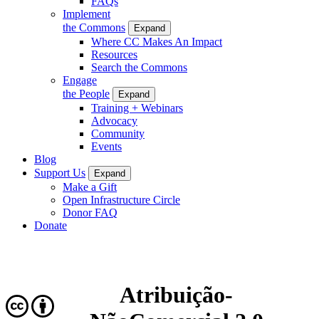
FAQs
Implement
the Commons
Expand
Where CC Makes An Impact
Resources
Search the Commons
Engage
the People
Expand
Training + Webinars
Advocacy
Community
Events
Blog
Support Us
Expand
Make a Gift
Open Infrastructure Circle
Donor FAQ
Donate
Atribuição-