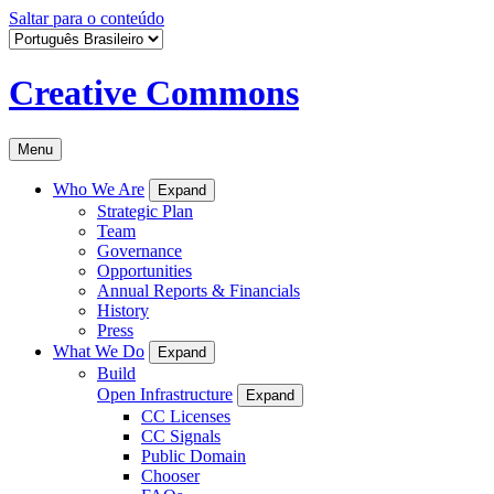
Saltar para o conteúdo
Creative Commons
Menu
Who We Are
Expand
Strategic Plan
Team
Governance
Opportunities
Annual Reports & Financials
History
Press
What We Do
Expand
Build
Open Infrastructure
Expand
CC Licenses
CC Signals
Public Domain
Chooser