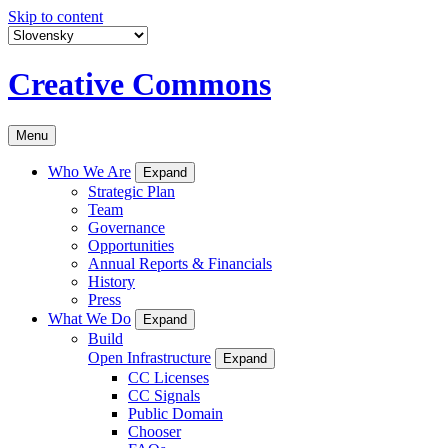
Skip to content
Creative Commons
Menu
Who We Are
Expand
Strategic Plan
Team
Governance
Opportunities
Annual Reports & Financials
History
Press
What We Do
Expand
Build
Open Infrastructure
Expand
CC Licenses
CC Signals
Public Domain
Chooser