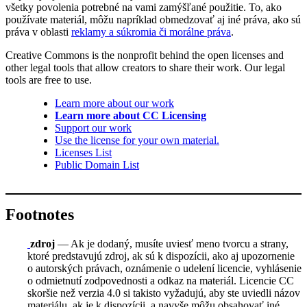
všetky povolenia potrebné na vami zamýšľané použitie. To, ako
používate materiál, môžu napríklad obmedzovať aj iné práva, ako sú
práva v oblasti
reklamy a súkromia či morálne práva
.
Creative Commons is the nonprofit behind the open licenses and
other legal tools that allow creators to share their work. Our legal
tools are free to use.
Learn more about our work
Learn more about CC Licensing
Support our work
Use the license for your own material.
Licenses List
Public Domain List
Footnotes
zdroj
— Ak je dodaný, musíte uviesť meno tvorcu a strany,
ktoré predstavujú zdroj, ak sú k dispozícii, ako aj upozornenie
o autorských právach, oznámenie o udelení licencie, vyhlásenie
o odmietnutí zodpovednosti a odkaz na materiál. Licencie CC
skoršie než verzia 4.0 si takisto vyžadujú, aby ste uviedli názov
materiálu, ak je k dispozícii, a navyše môžu obsahovať iné