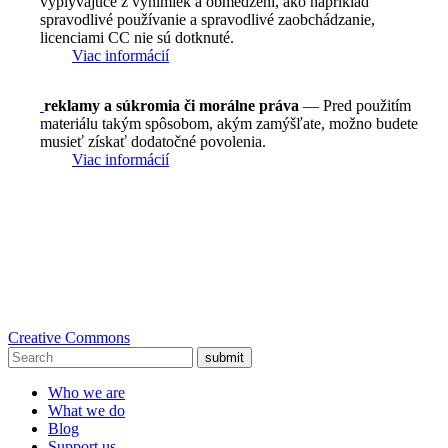
vyplývajúce z výnimiek a obmedzení, ako napríklad
spravodlivé používanie a spravodlivé zaobchádzanie,
licenciami CC nie sú dotknuté.
Viac informácií
reklamy a súkromia či morálne práva
— Pred použitím
materiálu takým spôsobom, akým zamýšľate, možno budete
musieť získať dodatočné povolenia.
Viac informácií
Creative Commons
submit
Who we are
What we do
Blog
Support us