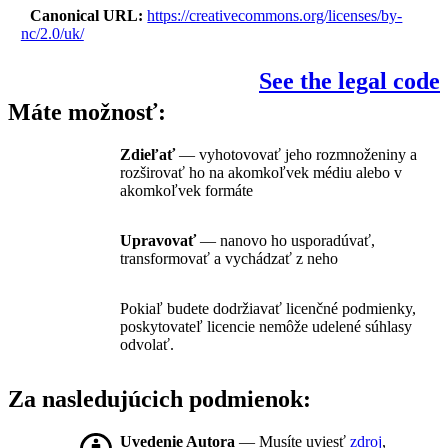
Canonical URL
https://creativecommons.org/licenses/by-
nc/2.0/uk/
See the legal code
Máte možnosť:
Zdieľať
— vyhotovovať jeho rozmnoženiny a
rozširovať ho na akomkoľvek médiu alebo v
akomkoľvek formáte
Upravovať
— nanovo ho usporadúvať,
transformovať a vychádzať z neho
Pokiaľ budete dodržiavať licenčné podmienky,
poskytovateľ licencie nemôže udelené súhlasy
odvolať.
Za nasledujúcich podmienok:
Uvedenie Autora
— Musíte uviesť
zdroj
,