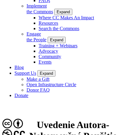
FAQs
Implement
the Commons
Expand
Where CC Makes An Impact
Resources
Search the Commons
Engage
the People
Expand
Training + Webinars
Advocacy
Community
Events
Blog
Support Us
Expand
Make a Gift
Open Infrastructure Circle
Donor FAQ
Donate
Uvedenie Autora-
CC