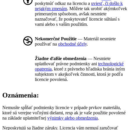
poskytnúť odkaz na licenciu a
uviesť, či došlo k
nejakým zmenám
. Môžete tak urobiť akýmkoľvek
primeraným spôsobom, avšak nesmiete
naznačovať, že poskytovateľ licencie súhlasí s
vami alebo s vaším použitím.
Nekomerčné Použitie
— Materiál nesmiete
používať na
obchodné účely
.
Žiadne ďalšie obmedzenia
— Nesmiete
uplatňovať právne podmienky ani
technologické
opatrenia
, ktoré z právneho hľadiska bránia iným
subjektom v akejkoľvek činnosti, ktorá je podľa
licencie povolená.
Oznámenia:
Nemusíte spĺňať podmienky licencie v prípade prvkov materiálu,
ktoré sú verejne voľnými dielami, resp ak je vaše použitie povolené
na základe uplatniteľnej
výnimky alebo obmedzenia
.
Neposkytujú sa žiadne záruky. Licencia vám nemusí zaručovať