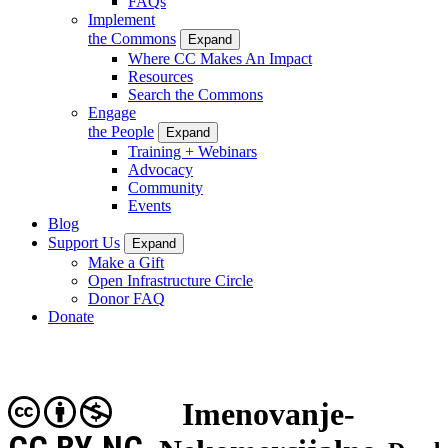
FAQs
Implement
the Commons
Expand
Where CC Makes An Impact
Resources
Search the Commons
Engage
the People
Expand
Training + Webinars
Advocacy
Community
Events
Blog
Support Us
Expand
Make a Gift
Open Infrastructure Circle
Donor FAQ
Donate
Imenovanje-