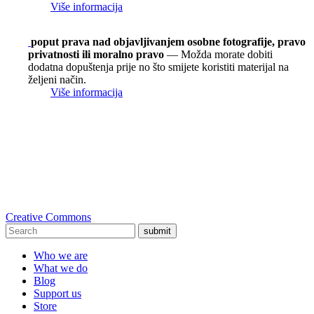
Više informacija
poput prava nad objavljivanjem osobne fotografije, pravo
privatnosti ili moralno pravo
— Možda morate dobiti
dodatna dopuštenja prije no što smijete koristiti materijal na
željeni način.
Više informacija
Creative Commons
submit
Who we are
What we do
Blog
Support us
Store