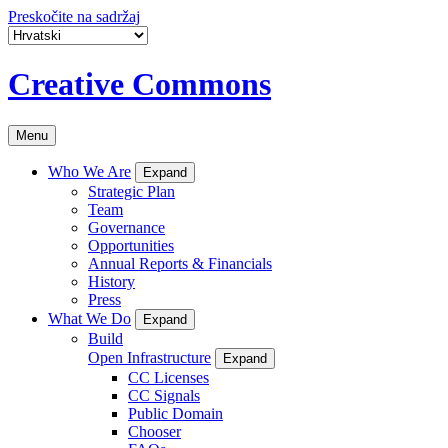
Preskočite na sadržaj
Creative Commons
Menu
Who We Are
Expand
Strategic Plan
Team
Governance
Opportunities
Annual Reports & Financials
History
Press
What We Do
Expand
Build
Open Infrastructure
Expand
CC Licenses
CC Signals
Public Domain
Chooser