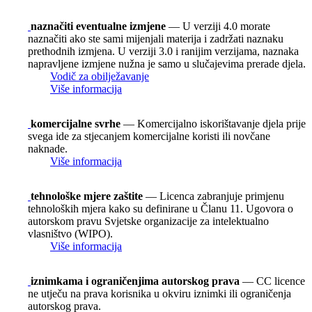
naznačiti eventualne izmjene
— U verziji 4.0 morate
naznačiti ako ste sami mijenjali materija i zadržati naznaku
prethodnih izmjena. U verziji 3.0 i ranijim verzijama, naznaka
napravljene izmjene nužna je samo u slučajevima prerade djela.
Vodič za obilježavanje
Više informacija
komercijalne svrhe
— Komercijalno iskorištavanje djela prije
svega ide za stjecanjem komercijalne koristi ili novčane
naknade.
Više informacija
tehnološke mjere zaštite
— Licenca zabranjuje primjenu
tehnoloških mjera kako su definirane u Članu 11. Ugovora o
autorskom pravu Svjetske organizacije za intelektualno
vlasništvo (WIPO).
Više informacija
iznimkama i ograničenjima autorskog prava
— CC licence
ne utječu na prava korisnika u okviru iznimki ili ograničenja
autorskog prava.