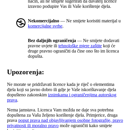
način, ali ne smijete sugerirati da davatelj licence
izravno podupire Vas ili Vaše korištenje djela.
Nekomercijalno
— Ne smijete koristiti materijal u
komercijalne svrhe
.
Bez daljnjih ograničenja
— Ne smijete dodavati
pravne uvjete ili
tehnološke mjere zaštite
koji će
druge pravno ograničiti da čine ono što im licenca
dopušta.
Upozorenja:
Ne morate se pridržavati licence kada je riječ o elementima
djela koji su javno dobro ili gdje je Vaše iskorištavanje djela
dopušteno zakonskim
iznimkama i ograničenjima autorskog
prava
.
Nema jamstava. Licenca Vam možda ne daje sva potrebna
dopuštena za Vašu željeno korištenje djela. Primjerice, druga
prava
poput prava nad objavljivanjem osobne fotografije, pravo
privatnosti ili moralno pravo
može ograničiti kako smijete