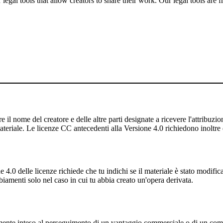
gal tools that allow creators to share their work. Our legal tools are fr
 il nome del creatore e delle altre parti designate a ricevere l'attribuzione
ateriale. Le licenze CC antecedenti alla Versione 4.0 richiedono inoltre di
4.0 delle licenze richiede che tu indichi se il materiale è stato modifi
iamenti solo nel caso in cui tu abbia creato un'opera derivata.
nte inteso al perseguimento di un vantaggio commerciale o di un co