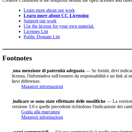
Creative Commons is the nonprofit behind the open licenses and other le
Learn more about our work
Learn more about CC Licensing
Support our work
Use the license for your own material.
Licenses List
Public Domain List
Footnotes
una menzione di paternità adeguata
— Se forniti, devi indicare
licenza, l'informativa sull'esonero da responsabilità e un link al m
lievi differenze.
Maggiori informazioni
indicare se sono state effettuate delle modifiche
— La versione 
versione 3.0 e quelle precedenti richiedono l'indicazione dei camb
Guida alla marcatura
Maggiori informazioni
scopi commerciali
— Un uso commerciale è quello prevalenteme