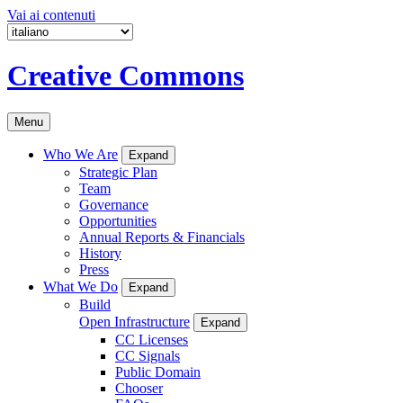
Vai ai contenuti
Creative Commons
Menu
Who We Are
Expand
Strategic Plan
Team
Governance
Opportunities
Annual Reports & Financials
History
Press
What We Do
Expand
Build
Open Infrastructure
Expand
CC Licenses
CC Signals
Public Domain
Chooser