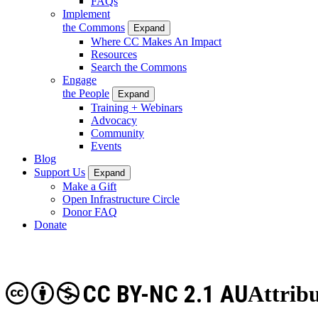
FAQs
Implement
the Commons
Expand
Where CC Makes An Impact
Resources
Search the Commons
Engage
the People
Expand
Training + Webinars
Advocacy
Community
Events
Blog
Support Us
Expand
Make a Gift
Open Infrastructure Circle
Donor FAQ
Donate
CC BY-NC 2.1 AU
Attribu