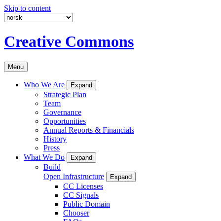
Skip to content
Creative Commons
Menu
Who We Are
Expand
Strategic Plan
Team
Governance
Opportunities
Annual Reports & Financials
History
Press
What We Do
Expand
Build
Open Infrastructure
Expand
CC Licenses
CC Signals
Public Domain
Chooser