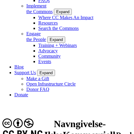
FAQs
Implement
the Commons
Expand
Where CC Makes An Impact
Resources
Search the Commons
Engage
the People
Expand
Training + Webinars
Advocacy
Community
Events
Blog
Support Us
Expand
Make a Gift
Open Infrastructure Circle
Donor FAQ
Donate
Navngivelse-