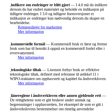
indikere om endringer er blitt gjort
— I 4.0 må du indikere
dersom du har endret materialet og beholde en indikasjon på
tidligere endringer. I 3.0 og tidligere lisensversjoner er
indikasjon av endringer kun nødvendig dersom du skaper en
bearbeidelse.
Retningslinjer for markering
Mer informasjon
kommersielle formål
— Kommersiell bruk er først og fremst
bruk som har til hensikt å oppnå en kommersiell fordel eller i
ervervsøyemed.
Mer informasjon
teknologiske tiltak
— Lisensen forbyr bruk av effektive
teknologiske tiltak, definert med referanse til artikkel 11 i
WIPO-traktaten om opphavsrett og kapittel 6a åndsverkloven.
Mer informasjon
lånereglene i åndsverkloven eller annen gjeldende rett
—
De rettighetene som er gitt brukere under unntak og
begrensninger i opphavsretten, for eksempel de som er gitt i
åndsverkslovens bestemmelser om rimelig anvendelse