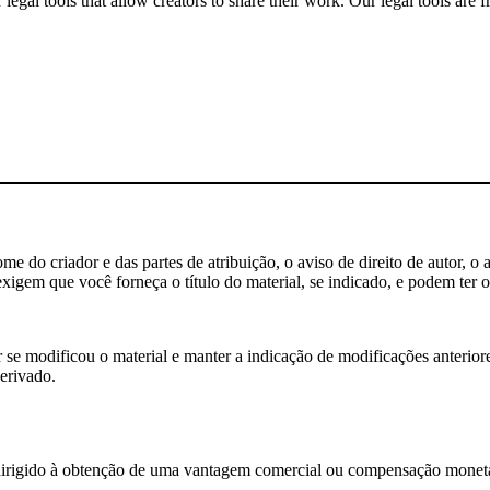
gal tools that allow creators to share their work. Our legal tools are fr
 do criador e das partes de atribuição, o aviso de direito de autor, o 
igem que você forneça o título do material, se indicado, e podem ter ou
e modificou o material e manter a indicação de modificações anteriores
erivado.
rigido à obtenção de uma vantagem comercial ou compensação monetá