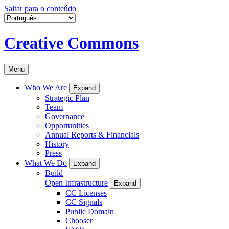
Saltar para o conteúdo
Creative Commons
Menu
Who We Are
Expand
Strategic Plan
Team
Governance
Opportunities
Annual Reports & Financials
History
Press
What We Do
Expand
Build
Open Infrastructure
Expand
CC Licenses
CC Signals
Public Domain
Chooser