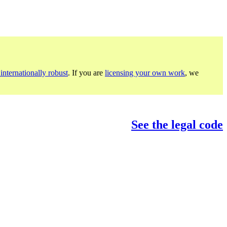
internationally robust
. If you are
licensing your own work
, we
See the legal code