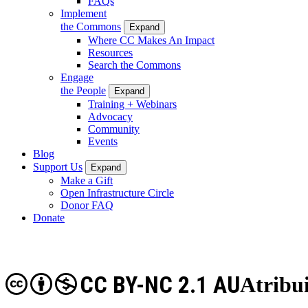
FAQs
Implement
the Commons
Expand
Where CC Makes An Impact
Resources
Search the Commons
Engage
the People
Expand
Training + Webinars
Advocacy
Community
Events
Blog
Support Us
Expand
Make a Gift
Open Infrastructure Circle
Donor FAQ
Donate
CC BY-NC 2.1 AU
Atribu