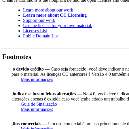
Creative Commons is the nonprofit behind the open licenses and other le
Learn more about our work
Learn more about CC Licensing
Support our work
Use the license for your own material.
Licenses List
Public Domain List
Footnotes
o devido crédito
— Caso seja fornecido, você deve indicar o nome
para o material. As licenças CC anteriores à Versão 4.0 também ex
Mais informações
indicar se foram feitas alterações
— Na 4.0, você deve indicar s
alterações apenas é exigida caso você tenha criado um trabalho d
Guia de Sinalização
Mais informações
fins comerciais
— Um uso comercial é um uso primeiramente di
Mais informações