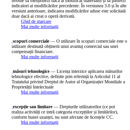
trebuie să menționezi dacă ai modificat materialul și să păstrezi
indicatori ai modificărilor precedente. În versiunea 3.0 și în alte
versiuni anterioare, indicarea modificărilor aduse este solicitată
doar dacă ai creat o operă derivată.
Ghid de marcare
Mai multe informații
scopuri comerciale
— O utilizare în scopuri comerciale este o
utilizare destinată obținerii unui avantaj comercial sau unei
compensații financiare.
Mai multe informații
măsuri tehnologice
— Licența interzice aplicarea măsurilor
tehnologice efective, definite prin referință la Articolul 11 al
Tratatului privind Dreptul de Autor al Organizației Mondiale a
Proprietății Intelectuale
Mai multe informații
excepție sau limitare
— Drepturile utilizatorilor (ce pot
realiza activități ce intră categoria excepțiilor și limitărilor),
conform bunei uzanței, nu sunt afectate de licențele CC.
Mai multe informații