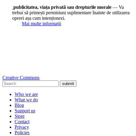
publicitatea, viața privată sau drepturile morale
— Va
trebui să primești permisiuni suplimentare înainte de utilizarea
operei așa cum intenționezi.
Mai multe informații
Creative Commons
submit
Who we are
What we do
Blog
Support us
Store
Contact
Privacy
Policies