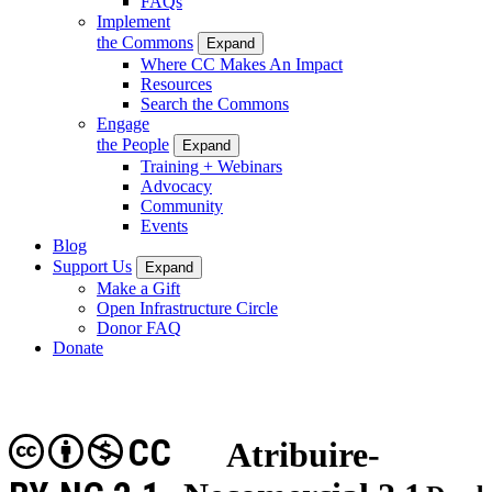
FAQs
Implement
the Commons
Expand
Where CC Makes An Impact
Resources
Search the Commons
Engage
the People
Expand
Training + Webinars
Advocacy
Community
Events
Blog
Support Us
Expand
Make a Gift
Open Infrastructure Circle
Donor FAQ
Donate
CC
Atribuire-