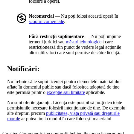
folosire a operei.
Necomercial
— Nu poți folosi această operă în
scopuri comerciale
.
Fără restricții suplimentare
— Nu poți impune
termeni juridici sau
măsuri tehnologice
t care
restricționează din punct de vedere legal acțiunile
altor utilizatori care sunt permise de către licență.
Notificări:
Nu trebuie să te supui licenței pentru elementele materialului
aflate în domeniul public sau dacă folosirea adoptată de tine
este permisă printr-o
excepție sau limitare
aplicabile.
Nu sunt oferite garanții. Licența este posibil să nu-ți dea toate
permisiunile necesare folosirii intenționate de tine. De exemplu,
alte drepturi precum
publicitatea, viața privată sau drepturile
morale
ar putea limita modul în care folosești materialul.
Creative Commons is the nonprofit behind the open licenses and