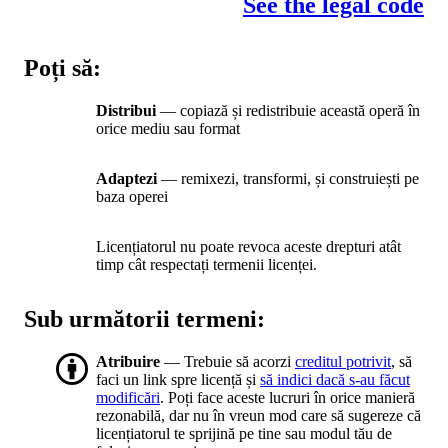
See the legal code
Poți să:
Distribui
— copiază și redistribuie această operă în
orice mediu sau format
Adaptezi
— remixezi, transformi, și construiești pe
baza operei
Licențiatorul nu poate revoca aceste drepturi atât
timp cât respectați termenii licenței.
Sub următorii termeni:
Atribuire
— Trebuie să acorzi
creditul potrivit
, să
faci un link spre licență și
să indici dacă s-au făcut
modificări
. Poți face aceste lucruri în orice manieră
rezonabilă, dar nu în vreun mod care să sugereze că
licențiatorul te sprijină pe tine sau modul tău de