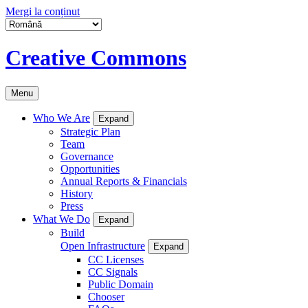
Mergi la conținut
Creative Commons
Menu
Who We Are
Expand
Strategic Plan
Team
Governance
Opportunities
Annual Reports & Financials
History
Press
What We Do
Expand
Build
Open Infrastructure
Expand
CC Licenses
CC Signals
Public Domain
Chooser