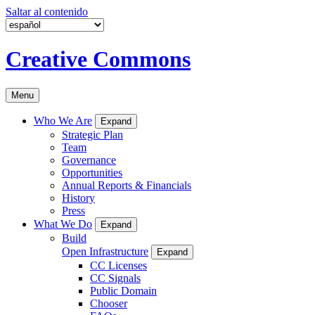
Saltar al contenido
Creative Commons
Menu
Who We Are
Expand
Strategic Plan
Team
Governance
Opportunities
Annual Reports & Financials
History
Press
What We Do
Expand
Build
Open Infrastructure
Expand
CC Licenses
CC Signals
Public Domain
Chooser