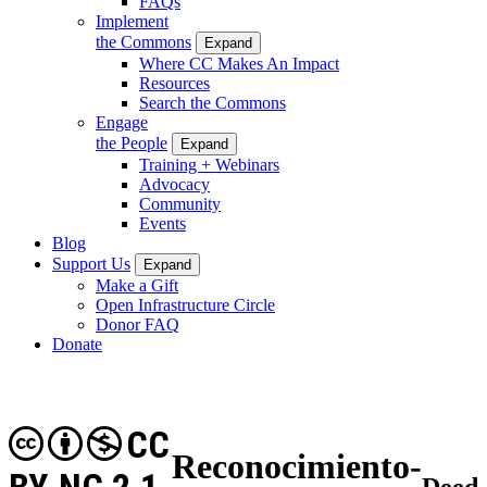
FAQs
Implement
the Commons
Expand
Where CC Makes An Impact
Resources
Search the Commons
Engage
the People
Expand
Training + Webinars
Advocacy
Community
Events
Blog
Support Us
Expand
Make a Gift
Open Infrastructure Circle
Donor FAQ
Donate
CC
Reconocimiento-
Deed