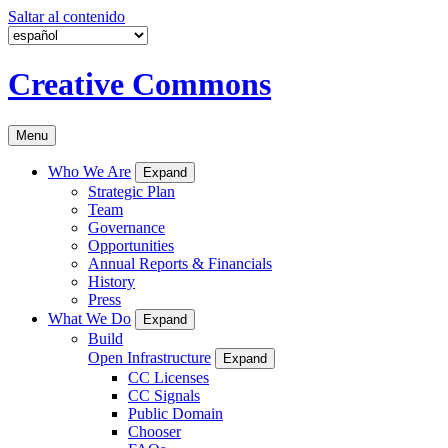
Saltar al contenido
Creative Commons
Menu
Who We Are
Expand
Strategic Plan
Team
Governance
Opportunities
Annual Reports & Financials
History
Press
What We Do
Expand
Build
Open Infrastructure
Expand
CC Licenses
CC Signals
Public Domain
Chooser