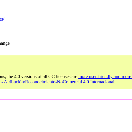
es/
change
ons, the 4.0 versions of all CC licenses are
more user-friendly and more 
l - Atribución/Reconocimiento-NoComercial 4.0 Internacional