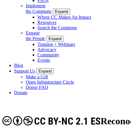
FAQs
Implement
the Commons
Expand
Where CC Makes An Impact
Resources
Search the Commons
Engage
the People
Expand
Training + Webinars
Advocacy
Community
Events
Blog
Support Us
Expand
Make a Gift
Open Infrastructure Circle
Donor FAQ
Donate
CC BY-NC 2.1 ES
Recono