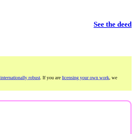
See the deed
internationally robust
. If you are
licensing your own work
, we