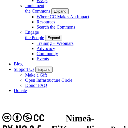
FAQs
Implement
the Commons
Expand
Where CC Makes An Impact
Resources
Search the Commons
Engage
the People
Expand
Training + Webinars
Advocacy
Community
Events
Blog
Support Us
Expand
Make a Gift
Open Infrastructure Circle
Donor FAQ
Donate
CC
Nimeä-