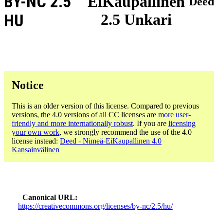
BY-NC 2.5
EiKaupallinen
Deed
2.5 Unkari
HU
Notice
This is an older version of this license. Compared to previous
versions, the 4.0 versions of all CC licenses are
more user-
friendly and more internationally robust
. If you are
licensing
your own work
, we strongly recommend the use of the 4.0
license instead:
Deed - Nimeä-EiKaupallinen 4.0
Kansainvälinen
Canonical URL
https://creativecommons.org/licenses/by-nc/2.5/hu/