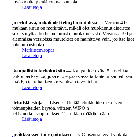
myös muita pieniä eroavaisuuksia.
Lisätietoja
merkittävä, mikäli olet tehnyt muutoksia
— Version 4.0
mukaan sinun on merkittävä, mikäli olet muokannut aineistoa,
sekä säilyttää tiedot aiemmista muokkauksista. Versiossa 3.0 ja
aiemmissa versioissa muutokset on mainittava vain, jos itse luot
johdannaisteoksen.
Merkitsemisopas
Lisätietoja
kaupallisiin tarkoituksiin
— Kaupallinen käyttö tarkoittaa
tarkoittaa käyttöä, joka ei ole pääasiassa tarkoitettu kaupallisen
hyödyn tai rahallisen korvauksen tavoitteluun.
Lisätietoja
teknisiä estoja
— Lisenssi kieltää tehokkaiden teknisten
toimenpiteiden käytön, viitaten WIPO:n
tekijänoikeussopimuksen 11 artiklan määritelmään.
Lisätietoja
poikkeuksen tai rajoituksen
— CC-lisenssit eivät vaikuta