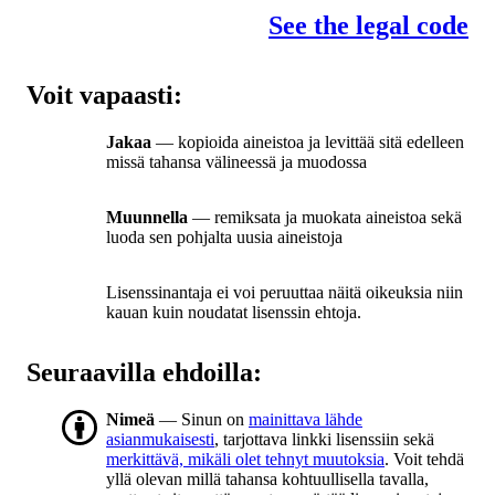
See the legal code
Voit vapaasti:
Jakaa
— kopioida aineistoa ja levittää sitä edelleen
missä tahansa välineessä ja muodossa
Muunnella
— remiksata ja muokata aineistoa sekä
luoda sen pohjalta uusia aineistoja
Lisenssinantaja ei voi peruuttaa näitä oikeuksia niin
kauan kuin noudatat lisenssin ehtoja.
Seuraavilla ehdoilla:
Nimeä
— Sinun on
mainittava lähde
asianmukaisesti
, tarjottava linkki lisenssiin sekä
merkittävä, mikäli olet tehnyt muutoksia
. Voit tehdä
yllä olevan millä tahansa kohtuullisella tavalla,