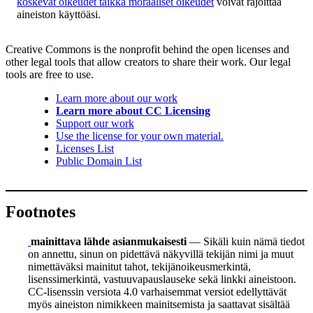
koskevat oikeudet taikka moraaliset oikeudet
voivat rajoittaa
aineiston käyttöäsi.
Creative Commons is the nonprofit behind the open licenses and
other legal tools that allow creators to share their work. Our legal
tools are free to use.
Learn more about our work
Learn more about CC Licensing
Support our work
Use the license for your own material.
Licenses List
Public Domain List
Footnotes
mainittava lähde asianmukaisesti
— Sikäli kuin nämä tiedot
on annettu, sinun on pidettävä näkyvillä tekijän nimi ja muut
nimettäväksi mainitut tahot, tekijänoikeusmerkintä,
lisenssimerkintä, vastuuvapauslauseke sekä linkki aineistoon.
CC-lisenssin versiota 4.0 varhaisemmat versiot edellyttävät
myös aineiston nimikkeen mainitsemista ja saattavat sisältää