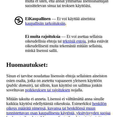
mutta et siten, että annat ymmärtää lisenssinantajan
suosittelevan sinua tai teoksen käyttöäsi.
EiKaupallinen
— Et voi käyttää aineistoa
kaupallisiin tarkoituksiin
.
Ei muita rajoituksia
— Et voi asettaa sellaisia
oikeudellisia ehtoja tai
teknisiä estoja
, jotka estävät
oikeudellisesti muita tekemästä mitään sellaista,
minkä lisenssi sallii.
Huomautukset:
Sinun ei tarvitse noudattaa lisenssin ehtoja sellaisten aineiston
osien osalta, jotka on asetettu vapaaseen yleiseen käyttöön
(
public domain
), tai silloin, kun käyttösi on sallittua jonkin
soveltuvan
poikkeuksen tai rajoituksen
nojalla.
Mitään takuita ei anneta. Lisenssi ei välttämättä anna sinulle
kaikkia käyttösi edellyttämiä oikeuksia. Esimerkiksi
henkilön
oikeus määrätä nimensä, kuvansa tai henkilönsä muun
tunnistettavan osan kaupallisesta käytöstä, yksityisyyden suojaa