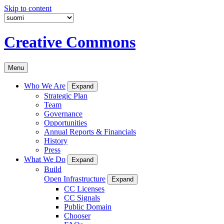
Skip to content
Creative Commons
Menu
Who We Are
Expand
Strategic Plan
Team
Governance
Opportunities
Annual Reports & Financials
History
Press
What We Do
Expand
Build
Open Infrastructure
Expand
CC Licenses
CC Signals
Public Domain
Chooser