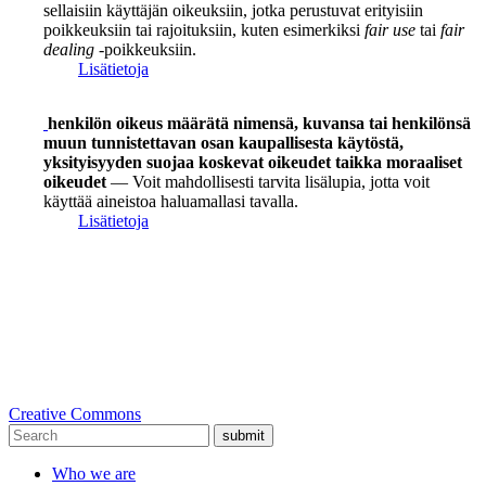
sellaisiin käyttäjän oikeuksiin, jotka perustuvat erityisiin
poikkeuksiin tai rajoituksiin, kuten esimerkiksi
fair use
tai
fair
dealing
-poikkeuksiin.
Lisätietoja
henkilön oikeus määrätä nimensä, kuvansa tai henkilönsä
muun tunnistettavan osan kaupallisesta käytöstä,
yksityisyyden suojaa koskevat oikeudet taikka moraaliset
oikeudet
— Voit mahdollisesti tarvita lisälupia, jotta voit
käyttää aineistoa haluamallasi tavalla.
Lisätietoja
Creative Commons
submit
Who we are