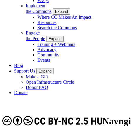
FAQs
Implement
the Commons
Expand
Where CC Makes An Impact
Resources
Search the Commons
Engage
the People
Expand
Training + Webinars
Advocacy
Community
Events
Blog
Support Us
Expand
Make a Gift
Open Infrastructure Circle
Donor FAQ
Donate
CC BY-NC 2.5 HU
Navngi