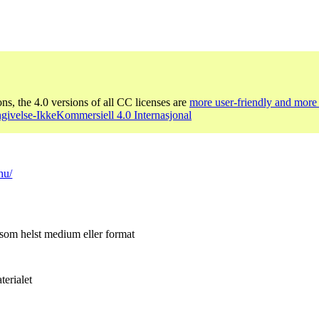
ons, the 4.0 versions of all CC licenses are
more user-friendly and more 
givelse-IkkeKommersiell 4.0 Internasjonal
hu/
 som helst medium eller format
erialet