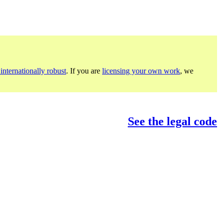
internationally robust
. If you are
licensing your own work
, we
See the legal code