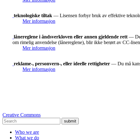
teknologiske tiltak
— Lisensen forbyr bruk av effektive teknolog
Mer informasjon
lånereglene i åndsverkloven eller annen gjeldende rett
— De r
om rimelig anvendelse (lånereglene), blir ikke berørt av CC-lise
Mer informasjon
reklame-, personvern-, eller ideelle rettigheter
— Du må kanskje
Mer informasjon
Creative Commons
submit
Who we are
What we do