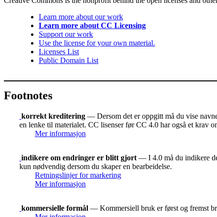
Creative Commons is the nonprofit behind the open licenses and other le
Learn more about our work
Learn more about CC Licensing
Support our work
Use the license for your own material.
Licenses List
Public Domain List
Footnotes
korrekt kreditering
— Dersom det er oppgitt må du vise navnet 
en lenke til materialet. CC lisenser før CC 4.0 har også et krav o
Mer informasjon
indikere om endringer er blitt gjort
— I 4.0 må du indikere der
kun nødvendig dersom du skaper en bearbeidelse.
Retningslinjer for markering
Mer informasjon
kommersielle formål
— Kommersiell bruk er først og fremst bru
Mer informasjon