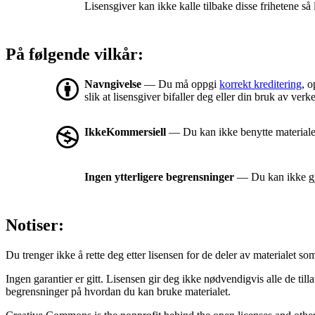
Lisensgiver kan ikke kalle tilbake disse frihetene så 
På følgende vilkår:
Navngivelse
— Du må oppgi
korrekt kreditering
, o
slik at lisensgiver bifaller deg eller din bruk av verke
IkkeKommersiell
— Du kan ikke benytte materialet
Ingen ytterligere begrensninger
— Du kan ikke gjø
Notiser:
Du trenger ikke å rette deg etter lisensen for de deler av materialet som er
Ingen garantier er gitt. Lisensen gir deg ikke nødvendigvis alle de til
begrensninger på hvordan du kan bruke materialet.