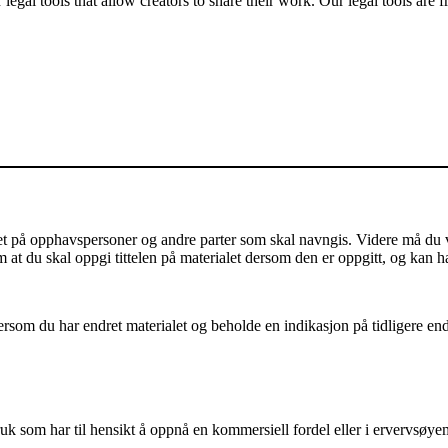
gal tools that allow creators to share their work. Our legal tools are fr
på opphavspersoner og andre parter som skal navngis. Videre må du vis
m at du skal oppgi tittelen på materialet dersom den er oppgitt, og kan h
som du har endret materialet og beholde en indikasjon på tidligere endri
k som har til hensikt å oppnå en kommersiell fordel eller i ervervsøye