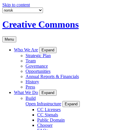
Skip to content
Creative Commons
Menu
Who We Are
Expand
Strategic Plan
Team
Governance
Opportunities
Annual Reports & Financials
History
Press
What We Do
Expand
Build
Open Infrastructure
Expand
CC Licenses
CC Signals
Public Domain
Chooser