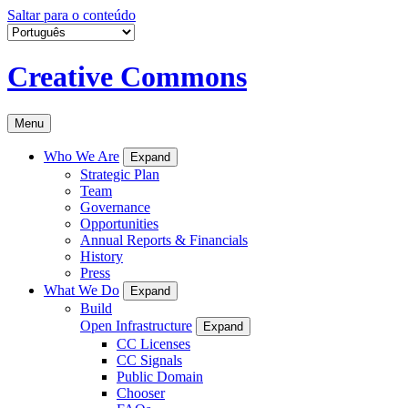
Saltar para o conteúdo
Creative Commons
Menu
Who We Are
Expand
Strategic Plan
Team
Governance
Opportunities
Annual Reports & Financials
History
Press
What We Do
Expand
Build
Open Infrastructure
Expand
CC Licenses
CC Signals
Public Domain
Chooser