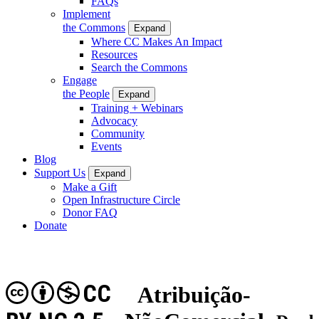
FAQs
Implement
the Commons
Expand
Where CC Makes An Impact
Resources
Search the Commons
Engage
the People
Expand
Training + Webinars
Advocacy
Community
Events
Blog
Support Us
Expand
Make a Gift
Open Infrastructure Circle
Donor FAQ
Donate
CC
Atribuição-