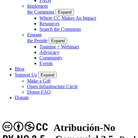
FAQs
Implement
the Commons
Expand
Where CC Makes An Impact
Resources
Search the Commons
Engage
the People
Expand
Training + Webinars
Advocacy
Community
Events
Blog
Support Us
Expand
Make a Gift
Open Infrastructure Circle
Donor FAQ
Donate
CC
Atribución-No