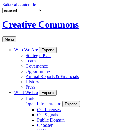
Saltar al contenido
Creative Commons
Menu
Who We Are
Expand
Strategic Plan
Team
Governance
Opportunities
Annual Reports & Financials
History
Press
What We Do
Expand
Build
Open Infrastructure
Expand
CC Licenses
CC Signals
Public Domain
Chooser