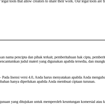
gal tools that allow creators to share their work. Our legal tools are fr
 nama pencipta dan pihak terkait, pemberitahuan hak cipta, pemberita
ncantumkan judul materi yang digunakan apabila tersedia, dan mungki
Pada lisensi versi 4.0, Anda harus menyatakan apabila Anda mengub
rubahan hanya diperlukan apabila Anda membuat ciptaan turunan.
unaan yang ditujukan untuk memperoleh keuntungan komersial atau k