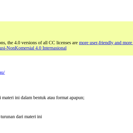
ons, the 4.0 versions of all CC licenses are
more user-friendly and more 
usi-NonKomersial 4.0 Internasional
au/
ateri ini dalam bentuk atau format apapun;
runan dari materi ini