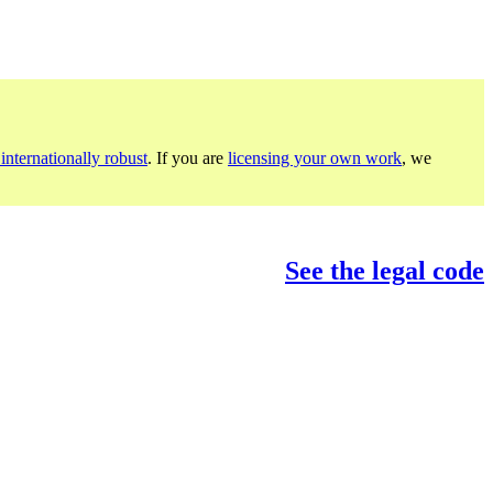
internationally robust
. If you are
licensing your own work
, we
See the legal code