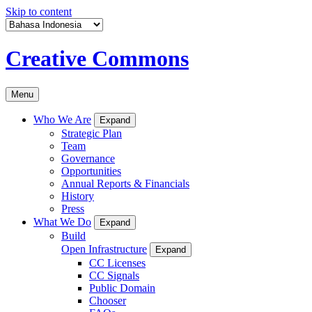
Skip to content
Creative Commons
Menu
Who We Are
Expand
Strategic Plan
Team
Governance
Opportunities
Annual Reports & Financials
History
Press
What We Do
Expand
Build
Open Infrastructure
Expand
CC Licenses
CC Signals
Public Domain
Chooser