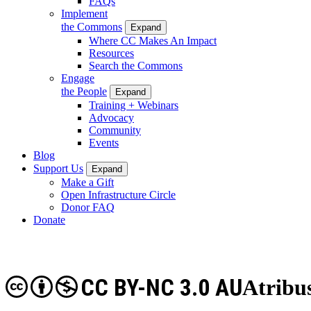
FAQs
Implement
the Commons
Expand
Where CC Makes An Impact
Resources
Search the Commons
Engage
the People
Expand
Training + Webinars
Advocacy
Community
Events
Blog
Support Us
Expand
Make a Gift
Open Infrastructure Circle
Donor FAQ
Donate
CC BY-NC 3.0 AU
Atribu