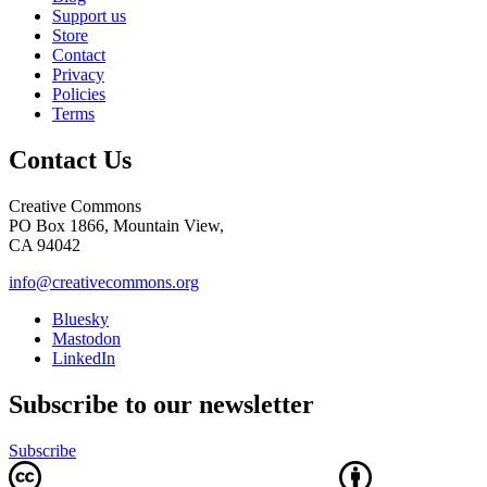
Support us
Store
Contact
Privacy
Policies
Terms
Contact Us
Creative Commons
PO Box 1866, Mountain View,
CA 94042
info@creativecommons.org
Bluesky
Mastodon
LinkedIn
Subscribe to our newsletter
Subscribe