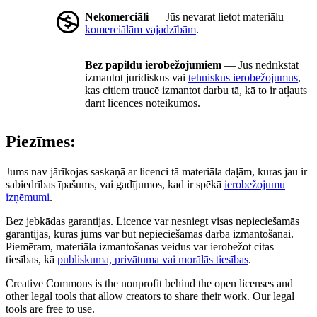
Nekomerciāli
— Jūs nevarat lietot materiālu
komerciālām vajadzībām
.
Bez papildu ierobežojumiem
— Jūs nedrīkstat
izmantot juridiskus vai
tehniskus ierobežojumus
,
kas citiem traucē izmantot darbu tā, kā to ir atļauts
darīt licences noteikumos.
Piezīmes:
Jums nav jārīkojas saskaņā ar licenci tā materiāla daļām, kuras jau ir
sabiedrības īpašums, vai gadījumos, kad ir spēkā
ierobežojumu
izņēmumi
.
Bez jebkādas garantijas. Licence var nesniegt visas nepieciešamās
garantijas, kuras jums var būt nepieciešamas darba izmantošanai.
Piemēram, materiāla izmantošanas veidus var ierobežot citas
tiesības, kā
publiskuma, privātuma vai morālās tiesības
.
Creative Commons is the nonprofit behind the open licenses and
other legal tools that allow creators to share their work. Our legal
tools are free to use.