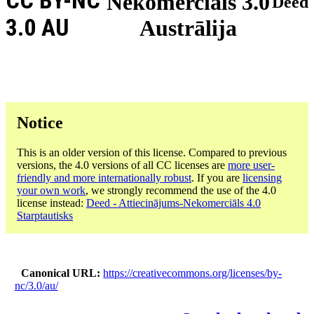
CC BY-NC
Nekomerciāls 3.0
Deed
3.0 AU
Austrālija
Notice
This is an older version of this license. Compared to previous
versions, the 4.0 versions of all CC licenses are
more user-
friendly and more internationally robust
. If you are
licensing
your own work
, we strongly recommend the use of the 4.0
license instead:
Deed - Attiecinājums-Nekomerciāls 4.0
Starptautisks
Canonical URL
https://creativecommons.org/licenses/by-
nc/3.0/au/