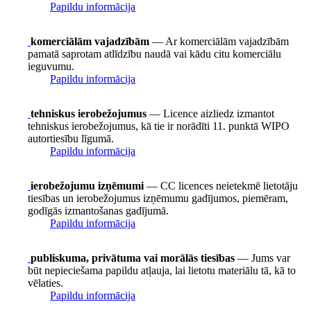
Papildu informācija
komerciālām vajadzībām
— Ar komerciālām vajadzībām
pamatā saprotam atlīdzību naudā vai kādu citu komerciālu
ieguvumu.
Papildu informācija
tehniskus ierobežojumus
— Licence aizliedz izmantot
tehniskus ierobežojumus, kā tie ir norādīti 11. punktā WIPO
autortiesību līgumā.
Papildu informācija
ierobežojumu izņēmumi
— CC licences neietekmē lietotāju
tiesības un ierobežojumus izņēmumu gadījumos, piemēram,
godīgās izmantošanas gadījumā.
Papildu informācija
publiskuma, privātuma vai morālās tiesības
— Jums var
būt nepieciešama papildu atļauja, lai lietotu materiālu tā, kā to
vēlaties.
Papildu informācija