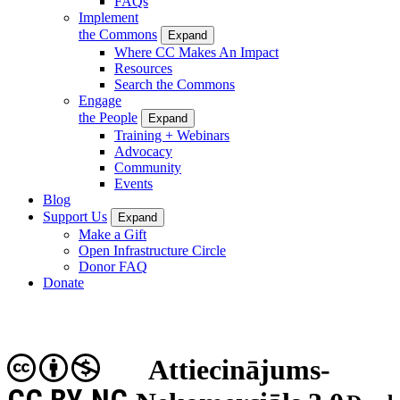
FAQs
Implement
the Commons
Expand
Where CC Makes An Impact
Resources
Search the Commons
Engage
the People
Expand
Training + Webinars
Advocacy
Community
Events
Blog
Support Us
Expand
Make a Gift
Open Infrastructure Circle
Donor FAQ
Donate
Attiecinājums-