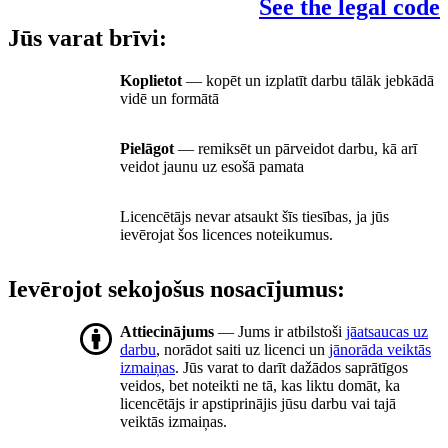
See the legal code
Jūs varat brīvi:
Koplietot
— kopēt un izplatīt darbu tālāk jebkādā
vidē un formātā
Pielāgot
— remiksēt un pārveidot darbu, kā arī
veidot jaunu uz esošā pamata
Licencētājs nevar atsaukt šīs tiesības, ja jūs
ievērojat šos licences noteikumus.
Ievērojot sekojošus nosacījumus:
Attiecinājums
— Jums ir atbilstoši
jāatsaucas uz
darbu
, norādot saiti uz licenci un
jānorāda veiktās
izmaiņas
. Jūs varat to darīt dažādos saprātīgos
veidos, bet noteikti ne tā, kas liktu domāt, ka
licencētājs ir apstiprinājis jūsu darbu vai tajā
veiktās izmaiņas.