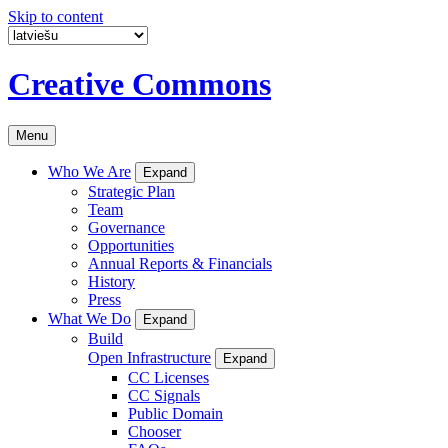
Skip to content
Creative Commons
Menu
Who We Are
Expand
Strategic Plan
Team
Governance
Opportunities
Annual Reports & Financials
History
Press
What We Do
Expand
Build
Open Infrastructure
Expand
CC Licenses
CC Signals
Public Domain
Chooser