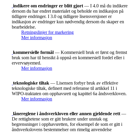
indikere om endringer er blitt gjort
— I 4.0 må du indikere
dersom du har endret materialet og beholde en indikasjon på
tidligere endringer. I 3.0 og tidligere lisensversjoner er
indikasjon av endringer kun nødvendig dersom du skaper en
bearbeidelse.
Retningslinjer for markering
Mer informasjon
kommersielle formål
— Kommersiell bruk er først og fremst
bruk som har til hensikt å oppnå en kommersiell fordel eller i
ervervsøyemed.
Mer informasjon
teknologiske tiltak
— Lisensen forbyr bruk av effektive
teknologiske tiltak, definert med referanse til artikkel 11 i
WIPO-traktaten om opphavsrett og kapittel 6a åndsverkloven.
Mer informasjon
lånereglene i åndsverkloven eller annen gjeldende rett
—
De rettighetene som er gitt brukere under unntak og
begrensninger i opphavsretten, for eksempel de som er gitt i
åndsverkslovens bestemmelser om rimelig anvendelse