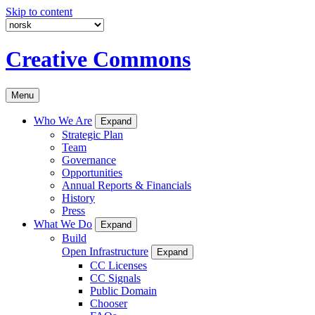
Skip to content
Creative Commons
Menu
Who We Are
Expand
Strategic Plan
Team
Governance
Opportunities
Annual Reports & Financials
History
Press
What We Do
Expand
Build
Open Infrastructure
Expand
CC Licenses
CC Signals
Public Domain
Chooser