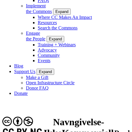
FAQs
Implement
the Commons
Expand
Where CC Makes An Impact
Resources
Search the Commons
Engage
the People
Expand
Training + Webinars
Advocacy
Community
Events
Blog
Support Us
Expand
Make a Gift
Open Infrastructure Circle
Donor FAQ
Donate
Navngivelse-