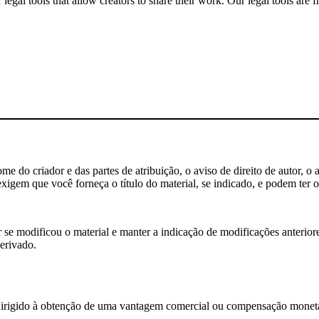
gal tools that allow creators to share their work. Our legal tools are fr
 do criador e das partes de atribuição, o aviso de direito de autor, o 
igem que você forneça o título do material, se indicado, e podem ter ou
e modificou o material e manter a indicação de modificações anteriores
erivado.
rigido à obtenção de uma vantagem comercial ou compensação monetá