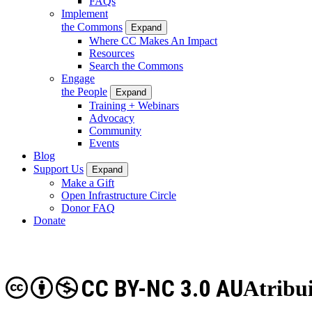
FAQs
Implement
the Commons
Expand
Where CC Makes An Impact
Resources
Search the Commons
Engage
the People
Expand
Training + Webinars
Advocacy
Community
Events
Blog
Support Us
Expand
Make a Gift
Open Infrastructure Circle
Donor FAQ
Donate
CC BY-NC 3.0 AU
Atribu