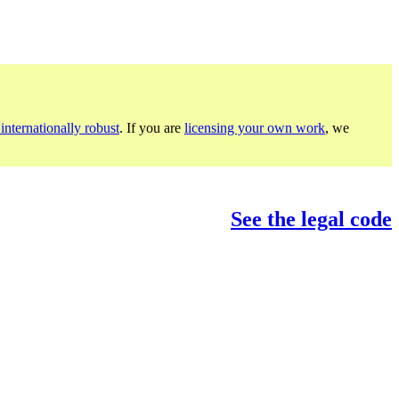
internationally robust
. If you are
licensing your own work
, we
See the legal code