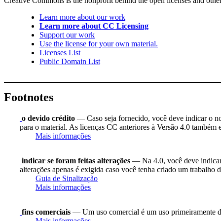
Creative Commons is the nonprofit behind the open licenses and other le
Learn more about our work
Learn more about CC Licensing
Support our work
Use the license for your own material.
Licenses List
Public Domain List
Footnotes
o devido crédito
— Caso seja fornecido, você deve indicar o nome
para o material. As licenças CC anteriores à Versão 4.0 também ex
Mais informações
indicar se foram feitas alterações
— Na 4.0, você deve indicar s
alterações apenas é exigida caso você tenha criado um trabalho d
Guia de Sinalização
Mais informações
fins comerciais
— Um uso comercial é um uso primeiramente di
Mais informações