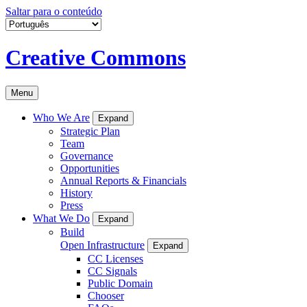
Saltar para o conteúdo
Creative Commons
Menu
Who We Are
Expand
Strategic Plan
Team
Governance
Opportunities
Annual Reports & Financials
History
Press
What We Do
Expand
Build
Open Infrastructure
Expand
CC Licenses
CC Signals
Public Domain
Chooser