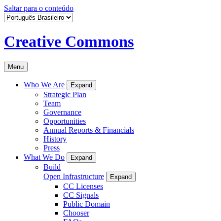
Saltar para o conteúdo
Creative Commons
Menu
Who We Are
Expand
Strategic Plan
Team
Governance
Opportunities
Annual Reports & Financials
History
Press
What We Do
Expand
Build
Open Infrastructure
Expand
CC Licenses
CC Signals
Public Domain
Chooser