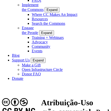
FAQs
Implement
the Commons
Expand
Where CC Makes An Impact
Resources
Search the Commons
Engage
the People
Expand
Training + Webinars
Advocacy
Community
Events
Blog
Support Us
Expand
Make a Gift
Open Infrastructure Circle
Donor FAQ
Donate
Atribuição-Uso