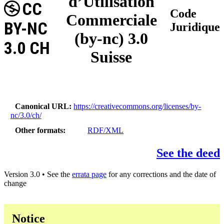
d’Utilisation
CC
Code
Commerciale
BY-NC
Juridique
(by-nc) 3.0
3.0 CH
Suisse
Canonical URL
https://creativecommons.org/licenses/by-
nc/3.0/ch/
Other formats
RDF/XML
See the deed
Version 3.0 • See the
errata page
for any corrections and the date of
change
Notice