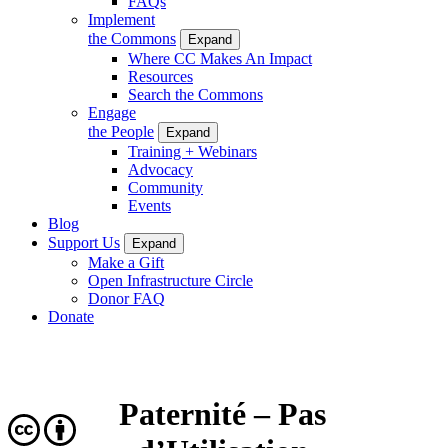
FAQs
Implement
the Commons
Expand
Where CC Makes An Impact
Resources
Search the Commons
Engage
the People
Expand
Training + Webinars
Advocacy
Community
Events
Blog
Support Us
Expand
Make a Gift
Open Infrastructure Circle
Donor FAQ
Donate
Paternité – Pas