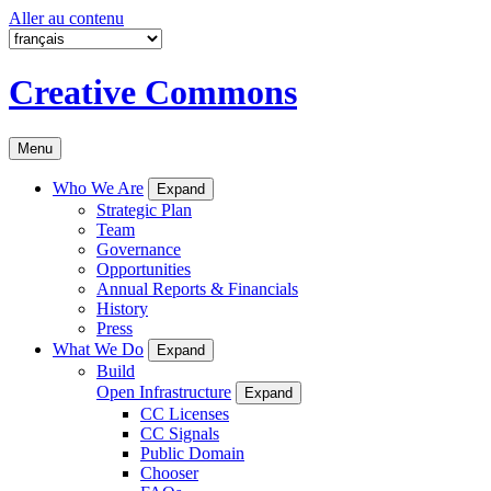
Aller au contenu
Creative Commons
Menu
Who We Are
Expand
Strategic Plan
Team
Governance
Opportunities
Annual Reports & Financials
History
Press
What We Do
Expand
Build
Open Infrastructure
Expand
CC Licenses
CC Signals
Public Domain
Chooser