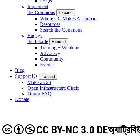
FAQs
Implement
the Commons
Expand
Where CC Makes An Impact
Resources
Search the Commons
Engage
the People
Expand
Training + Webinars
Advocacy
Community
Events
Blog
Support Us
Expand
Make a Gift
Open Infrastructure Circle
Donor FAQ
Donate
CC BY-NC 3.0 DE
অ্যাট্রিব