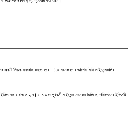
সরঞ্জামগুলি বিনামূল্যে ব্যবহার করা যাবে।
পাদানের একটি লিঙ্ক সরবরাহ করতে হবে। ৪.০ সংস্করণের আগের সিসি লাইসেন্সগুলির
গিত বজায় রাখতে হবে। ৩.০ এবং পূর্ববর্তী লাইসেন্স সংস্করণগুলিতে, পরিবর্তনের ইঙ্গিতটি