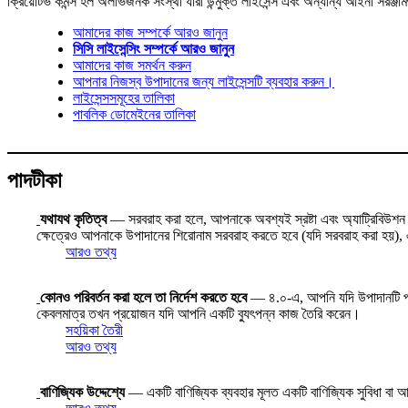
ক্রিয়েটিভ কমন্স হল অলাভজনক সংস্থা যারা উন্মুক্ত লাইসেন্স এবং অন্যান্য আইনী সরঞ্জা
আমাদের কাজ সম্পর্কে আরও জানুন
সিসি লাইসেন্সিং সম্পর্কে আরও জানুন
আমাদের কাজ সমর্থন করুন
আপনার নিজস্ব উপাদানের জন্য লাইসেন্সটি ব্যবহার করুন।
লাইসেন্সসমূহের তালিকা
পাবলিক ডোমেইনের তালিকা
পাদটীকা
যথাযথ কৃতিত্ব
— সরবরাহ করা হলে, আপনাকে অবশ্যই স্রষ্টা এবং অ্যাট্রিবিউশন পার
ক্ষেত্রেও আপনাকে উপাদানের শিরোনাম সরবরাহ করতে হবে (যদি সরবরাহ করা হয়), এব
আরও তথ্য
কোনও পরিবর্তন করা হলে তা নির্দেশ করতে হবে
— ৪.০-এ, আপনি যদি উপাদানটি পরিবর্
কেবলমাত্র তখন প্রয়োজন যদি আপনি একটি ব্যুৎপন্ন কাজ তৈরি করেন।
সহয়িকা তৈরী
আরও তথ্য
বাণিজ্যিক উদ্দেশ্যে
— একটি বাণিজ্যিক ব্যবহার মূলত একটি বাণিজ্যিক সুবিধা বা আর্