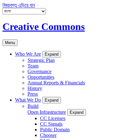
বিষয়বস্তু এড়িয়ে যান
Creative Commons
Menu
Who We Are
Expand
Strategic Plan
Team
Governance
Opportunities
Annual Reports & Financials
History
Press
What We Do
Expand
Build
Open Infrastructure
Expand
CC Licenses
CC Signals
Public Domain
Chooser