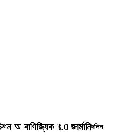
িউশন-অ-বাণিজ্যিক 3.0 জার্মানি
দলিল