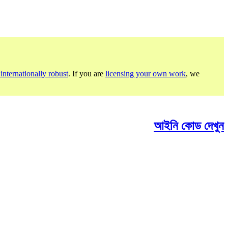
internationally robust
. If you are
licensing your own work
, we
আইনি কোড দেখুন