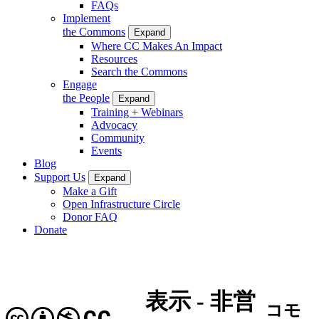
FAQs
Implement
the Commons
Expand
Where CC Makes An Impact
Resources
Search the Commons
Engage
the People
Expand
Training + Webinars
Advocacy
Community
Events
Blog
Support Us
Expand
Make a Gift
Open Infrastructure Circle
Donor FAQ
Donate
表示 - 非営
コモ