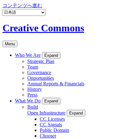
コンテンツへ進む
Creative Commons
Menu
Who We Are
Expand
Strategic Plan
Team
Governance
Opportunities
Annual Reports & Financials
History
Press
What We Do
Expand
Build
Open Infrastructure
Expand
CC Licenses
CC Signals
Public Domain
Chooser