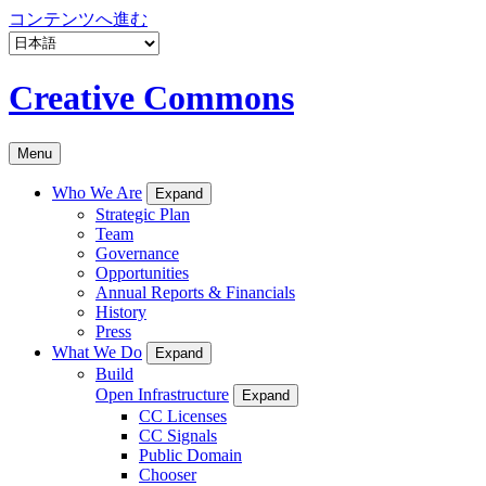
コンテンツへ進む
Creative Commons
Menu
Who We Are
Expand
Strategic Plan
Team
Governance
Opportunities
Annual Reports & Financials
History
Press
What We Do
Expand
Build
Open Infrastructure
Expand
CC Licenses
CC Signals
Public Domain
Chooser