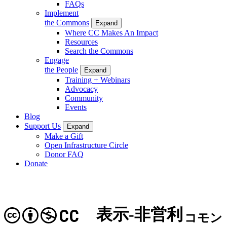
FAQs
Implement
the Commons
Expand
Where CC Makes An Impact
Resources
Search the Commons
Engage
the People
Expand
Training + Webinars
Advocacy
Community
Events
Blog
Support Us
Expand
Make a Gift
Open Infrastructure Circle
Donor FAQ
Donate
表示-非営利
CC
コモン