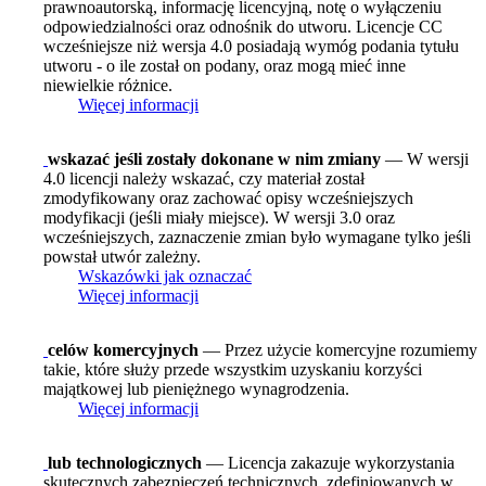
prawnoautorską, informację licencyjną, notę o wyłączeniu
odpowiedzialności oraz odnośnik do utworu. Licencje CC
wcześniejsze niż wersja 4.0 posiadają wymóg podania tytułu
utworu - o ile został on podany, oraz mogą mieć inne
niewielkie różnice.
Więcej informacji
wskazać jeśli zostały dokonane w nim zmiany
— W wersji
4.0 licencji należy wskazać, czy materiał został
zmodyfikowany oraz zachować opisy wcześniejszych
modyfikacji (jeśli miały miejsce). W wersji 3.0 oraz
wcześniejszych, zaznaczenie zmian było wymagane tylko jeśli
powstał utwór zależny.
Wskazówki jak oznaczać
Więcej informacji
celów komercyjnych
— Przez użycie komercyjne rozumiemy
takie, które służy przede wszystkim uzyskaniu korzyści
majątkowej lub pieniężnego wynagrodzenia.
Więcej informacji
lub technologicznych
— Licencja zakazuje wykorzystania
skutecznych zabezpieczeń technicznych, zdefiniowanych w