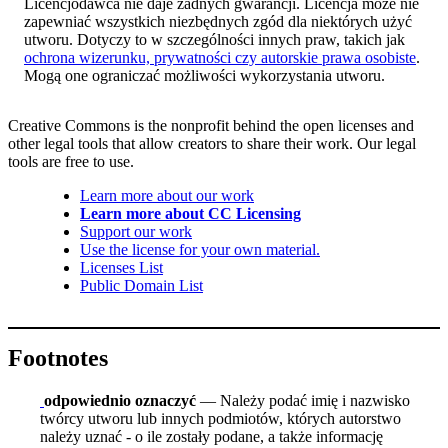
Licencjodawca nie daje żadnych gwarancji. Licencja może nie
zapewniać wszystkich niezbędnych zgód dla niektórych użyć
utworu. Dotyczy to w szczególności innych praw, takich jak
ochrona wizerunku, prywatności czy autorskie prawa osobiste
.
Mogą one ograniczać możliwości wykorzystania utworu.
Creative Commons is the nonprofit behind the open licenses and
other legal tools that allow creators to share their work. Our legal
tools are free to use.
Learn more about our work
Learn more about CC Licensing
Support our work
Use the license for your own material.
Licenses List
Public Domain List
Footnotes
odpowiednio oznaczyć
— Należy podać imię i nazwisko
twórcy utworu lub innych podmiotów, których autorstwo
należy uznać - o ile zostały podane, a także informację