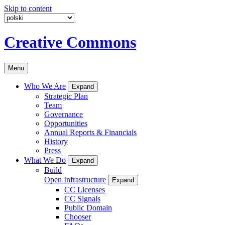
Skip to content
Creative Commons
Menu
Who We Are
Expand
Strategic Plan
Team
Governance
Opportunities
Annual Reports & Financials
History
Press
What We Do
Expand
Build
Open Infrastructure
Expand
CC Licenses
CC Signals
Public Domain
Chooser