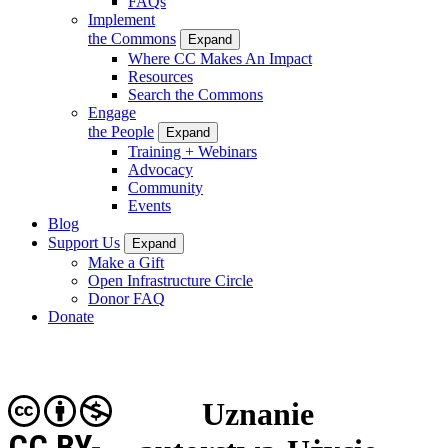
FAQs
Implement
the Commons
Expand
Where CC Makes An Impact
Resources
Search the Commons
Engage
the People
Expand
Training + Webinars
Advocacy
Community
Events
Blog
Support Us
Expand
Make a Gift
Open Infrastructure Circle
Donor FAQ
Donate
Uznanie
CC BY-