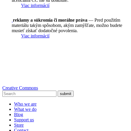
licenciami CC nie sú dotknuté.
Viac informácií
reklamy a súkromia či morálne práva
— Pred použitím
materiálu takým spôsobom, akým zamýšľate, možno budete
musieť získať dodatočné povolenia.
Viac informácií
Creative Commons
submit
Who we are
What we do
Blog
Support us
Store
Contact