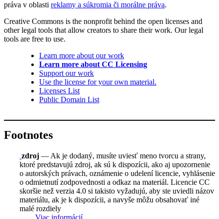
práva v oblasti
reklamy a súkromia či morálne práva
.
Creative Commons is the nonprofit behind the open licenses and
other legal tools that allow creators to share their work. Our legal
tools are free to use.
Learn more about our work
Learn more about CC Licensing
Support our work
Use the license for your own material.
Licenses List
Public Domain List
Footnotes
zdroj
— Ak je dodaný, musíte uviesť meno tvorcu a strany,
ktoré predstavujú zdroj, ak sú k dispozícii, ako aj upozornenie
o autorských právach, oznámenie o udelení licencie, vyhlásenie
o odmietnutí zodpovednosti a odkaz na materiál. Licencie CC
skoršie než verzia 4.0 si takisto vyžadujú, aby ste uviedli názov
materiálu, ak je k dispozícii, a navyše môžu obsahovať iné
malé rozdiely
Viac informácií