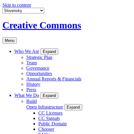
Skip to content
Creative Commons
Menu
Who We Are
Expand
Strategic Plan
Team
Governance
Opportunities
Annual Reports & Financials
History
Press
What We Do
Expand
Build
Open Infrastructure
Expand
CC Licenses
CC Signals
Public Domain
Chooser