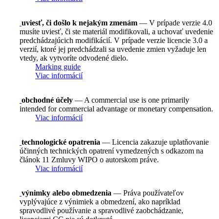
uviesť, či došlo k nejakým zmenám
— V prípade verzie 4.0
musíte uviesť, či ste materiál modifikovali, a uchovať uvedenie
predchádzajúcich modifikácií. V prípade verzie licencie 3.0 a
verzií, ktoré jej predchádzali sa uvedenie zmien vyžaduje len
vtedy, ak vytvoríte odvodené dielo.
Marking guide
Viac informácií
obchodné účely
— A commercial use is one primarily
intended for commercial advantage or monetary compensation.
Viac informácií
technologické opatrenia
— Licencia zakazuje uplatňovanie
účinných technických opatrení vymedzených s odkazom na
článok 11 Zmluvy WIPO o autorskom práve.
Viac informácií
výnimky alebo obmedzenia
— Práva používateľov
vyplývajúce z výnimiek a obmedzení, ako napríklad
spravodlivé používanie a spravodlivé zaobchádzanie,