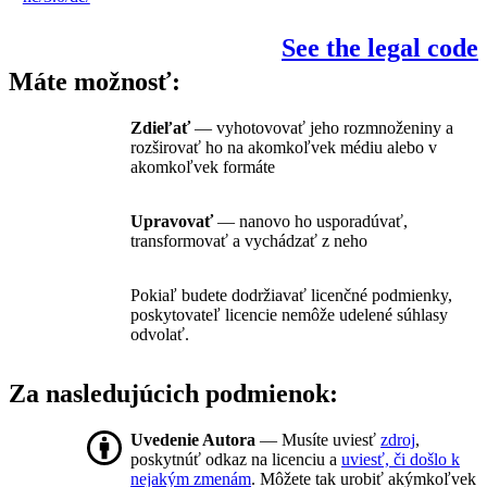
See the legal code
Máte možnosť:
Zdieľať
— vyhotovovať jeho rozmnoženiny a
rozširovať ho na akomkoľvek médiu alebo v
akomkoľvek formáte
Upravovať
— nanovo ho usporadúvať,
transformovať a vychádzať z neho
Pokiaľ budete dodržiavať licenčné podmienky,
poskytovateľ licencie nemôže udelené súhlasy
odvolať.
Za nasledujúcich podmienok:
Uvedenie Autora
— Musíte uviesť
zdroj
,
poskytnúť odkaz na licenciu a
uviesť, či došlo k
nejakým zmenám
. Môžete tak urobiť akýmkoľvek