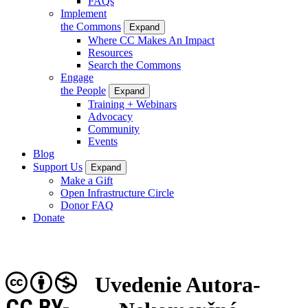
FAQs
Implement
the Commons
Expand
Where CC Makes An Impact
Resources
Search the Commons
Engage
the People
Expand
Training + Webinars
Advocacy
Community
Events
Blog
Support Us
Expand
Make a Gift
Open Infrastructure Circle
Donor FAQ
Donate
Uvedenie Autora-
CC BY-