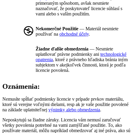
primeraným spôsobom, avšak nesmiete
naznačovať, že poskytovateľ licencie súhlasí s
vami alebo s vaším použitím.
Nekomerčné Použitie
— Materiál nesmiete
používať na
obchodné účely
.
Žiadne ďalšie obmedzenia
— Nesmiete
uplatňovať právne podmienky ani
technologické
opatrenia
, ktoré z právneho hľadiska bránia iným
subjektom v akejkoľvek činnosti, ktorá je podľa
licencie povolená.
Oznámenia:
Nemusíte spĺňať podmienky licencie v prípade prvkov materiálu,
ktoré sú verejne voľnými dielami, resp ak je vaše použitie povolené
na základe uplatniteľnej
výnimky alebo obmedzenia
.
Neposkytujú sa žiadne záruky. Licencia vám nemusí zaručovať
všetky povolenia potrebné na vami zamýšľané použitie. To, ako
používate materiál, môžu napríklad obmedzovať aj iné práva, ako sú