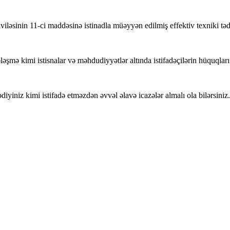
nin 11-ci maddəsinə istinadla müəyyən edilmiş effektiv texniki tədbir
ləşmə kimi istisnalar və məhdudiyyətlər altında istifadəçilərin hüquqları
iyiniz kimi istifadə etməzdən əvvəl əlavə icazələr almalı ola bilərsiniz.