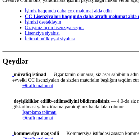
Creative Commons, yaradıcılara işlərini paylaşmağa imkan verən açıq li
İşimiz haqqında daha çox məlumat əldə edin
CC Lisenziyaları haqqında daha ətraflı məlumat əldə 
İşimizi dəstəkləyin
Öz işiniz üçün lisenziya seçin.
Lisenziya siyahısı
İctimai mülkiyyət siyahısı
Qeydlər
müvafiq istinad
— Əgər təmin olunarsa, siz əsər sahibinin adını v
əvvəlki CC lisenziyaları da sizdən materialın başlığını təqdim etmə
Ətraflı məlumat
dəyişikliklər edilib-edilmədiyini bildirməlisiniz
— 4.0-da siz ma
göstərilməsi yalnız törəmə yaratdığınız halda tələb olunur.
İşarələmə təlimatı
Ətraflı məlumat
kommersiya məqsədli
— Kommersiya istifadəsi əsasən kommers
Ətraflı məlumat