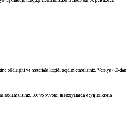
a təşkilatıdır. Hüquqi alətlərimizdən istifadə etmək pulsuzdur.
mtina bildirişini və materiala keçidi təqdim etməlisiniz. Versiya 4.0-dan
ni saxlamalısınız. 3.0 və əvvəlki lisenziyalarda dəyişikliklərin