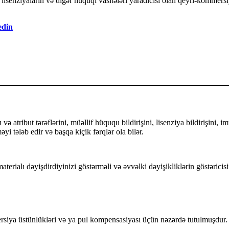
senziyaların və digər hüquqi vasitələri yaradıcısı olan qeyri-kommersiy
edin
ə atribut tərəflərini, müəllif hüququ bildirişini, lisenziya bildirişini, i
yi tələb edir və başqa kiçik fərqlər ola bilər.
terialı dəyişdirdiyinizi göstərməli və əvvəlki dəyişikliklərin göstəricisi
iya üstünlükləri və ya pul kompensasiyası üçün nəzərdə tutulmuşdur.