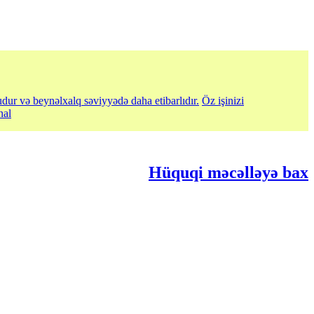
udur və beynəlxalq səviyyədə daha etibarlıdır.
Öz işinizi
nal
Hüquqi məcəlləyə bax