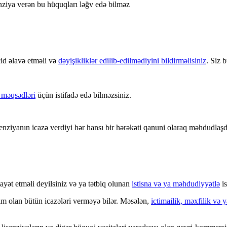
enziya verən bu hüquqları ləğv edə bilməz
id əlavə etməli və
dəyişikliklər edilib-edilmədiyini bildirməlisiniz
. Siz 
məqsədləri
üçün istifadə edə bilməzsiniz.
enziyanın icazə verdiyi hər hansı bir hərəkəti qanuni olaraq məhdudlaşd
ayət etməli deyilsiniz və ya tətbiq olunan
istisna və ya məhdudiyyətlə
is
zım olan bütün icazələri verməyə bilər. Məsələn,
ictimailik, məxfilik və