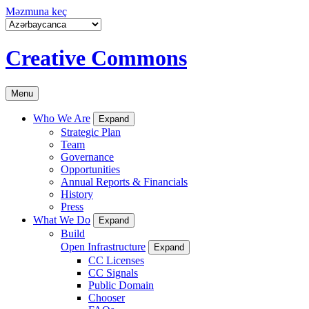
Məzmuna keç
Creative Commons
Menu
Who We Are
Expand
Strategic Plan
Team
Governance
Opportunities
Annual Reports & Financials
History
Press
What We Do
Expand
Build
Open Infrastructure
Expand
CC Licenses
CC Signals
Public Domain
Chooser