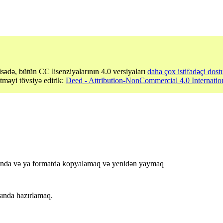
sədə, bütün CC lisenziyalarının 4.0 versiyaları
daha çox istifadəçi dost
etməyi tövsiyə edirik:
Deed - Attribution-NonCommercial 4.0 Internatio
ısında və ya formatda kopyalamaq və yenidən yaymaq
ında hazırlamaq.