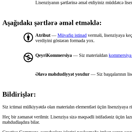
Lisenziyanın şərtlərinə əməl etdiyiniz müddətcə lis
Aşağıdakı şərtlərə əməl etməklə:
Atribut
—
Müvafiq istinad
verməli, lisenziyaya keç
verdiyini göstərən formada yox.
QeyriKommersiya
— Siz materialdan
kommersiya 
Əlavə məhdudiyyət yoxdur
— Siz başqalarının lis
Bildirişlər:
Siz ictimai mülkiyyətdə olan materialın elementləri üçün lisenziyaya ri
Heç bir zəmanət verilmir. Lisenziya sizə məqsədli istifadəniz üçün la
məhdudlaşdıra bilər.