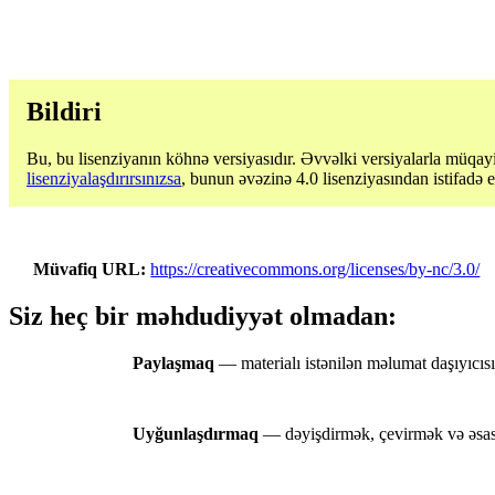
Bildiri
Bu, bu lisenziyanın köhnə versiyasıdır. Əvvəlki versiyalarla müqayi
lisenziyalaşdırırsınızsa
, bunun əvəzinə 4.0 lisenziyasından istifadə 
Müvafiq URL
https://creativecommons.org/licenses/by-nc/3.0/
Siz heç bir məhdudiyyət olmadan:
Paylaşmaq
— materialı istənilən məlumat daşıyıc
Uyğunlaşdırmaq
— dəyişdirmək, çevirmək və əsas