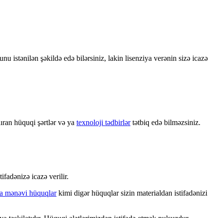
bunu istənilən şəkildə edə bilərsiniz, lakin lisenziya verənin sizə icazə
ıran hüquqi şərtlər və ya
texnoloji tədbirlər
tətbiq edə bilməzsiniz.
tifadənizə icazə verilir.
 ya mənəvi hüquqlar
kimi digər hüquqlar sizin materialdan istifadənizi