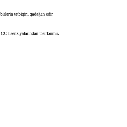
lərin tətbiqini qadağan edir.
 CC lisenziyalarından təsirlənmir.