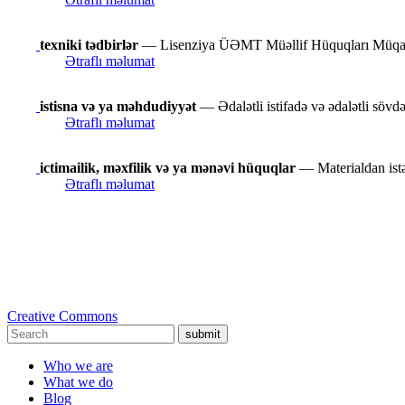
texniki tədbirlər
— Lisenziya ÜƏMT Müəllif Hüquqları Müqaviləsi
Ətraflı məlumat
istisna və ya məhdudiyyət
— Ədalətli istifadə və ədalətli sövdə
Ətraflı məlumat
ictimailik, məxfilik və ya mənəvi hüquqlar
— Materialdan istəd
Ətraflı məlumat
Creative Commons
submit
Who we are
What we do
Blog