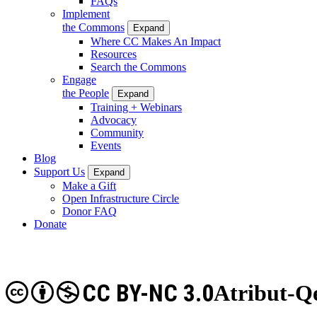
FAQs
Implement
the Commons
Expand
Where CC Makes An Impact
Resources
Search the Commons
Engage
the People
Expand
Training + Webinars
Advocacy
Community
Events
Blog
Support Us
Expand
Make a Gift
Open Infrastructure Circle
Donor FAQ
Donate
CC BY-NC 3.0
Atribut-Q