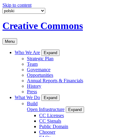
Skip to content
Creative Commons
Menu
Who We Are
Expand
Strategic Plan
Team
Governance
Opportunities
Annual Reports & Financials
History
Press
What We Do
Expand
Build
Open Infrastructure
Expand
CC Licenses
CC Signals
Public Domain
Chooser