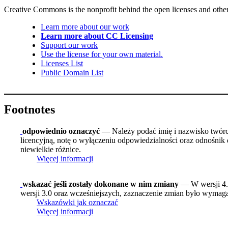
Creative Commons is the nonprofit behind the open licenses and other le
Learn more about our work
Learn more about CC Licensing
Support our work
Use the license for your own material.
Licenses List
Public Domain List
Footnotes
odpowiednio oznaczyć
— Należy podać imię i nazwisko twórcy 
licencyjną, notę o wyłączeniu odpowiedzialności oraz odnośnik 
niewielkie różnice.
Więcej informacji
wskazać jeśli zostały dokonane w nim zmiany
— W wersji 4.0
wersji 3.0 oraz wcześniejszych, zaznaczenie zmian było wymagan
Wskazówki jak oznaczać
Więcej informacji