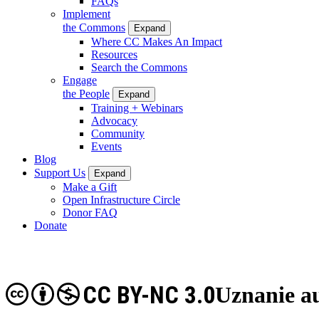
FAQs
Implement
the Commons
Expand
Where CC Makes An Impact
Resources
Search the Commons
Engage
the People
Expand
Training + Webinars
Advocacy
Community
Events
Blog
Support Us
Expand
Make a Gift
Open Infrastructure Circle
Donor FAQ
Donate
CC BY-NC 3.0
Uznanie a