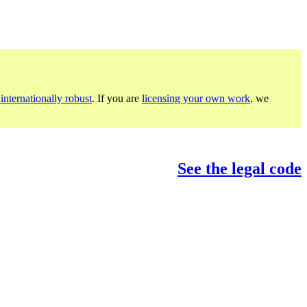
internationally robust
. If you are
licensing your own work
, we
See the legal code