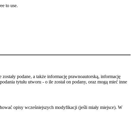
ee to use.
 zostały podane, a także informację prawnoautorską, informację
odania tytułu utworu - o ile został on podany, oraz mogą mieć inne
hować opisy wcześniejszych modyfikacji (jeśli miały miejsce). W