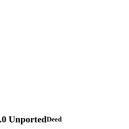
.0 Unported
Deed