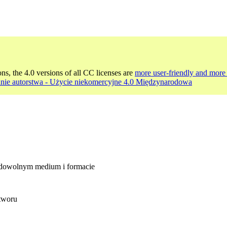
ons, the 4.0 versions of all CC licenses are
more user-friendly and more 
nie autorstwa - Użycie niekomercyjne 4.0 Międzynarodowa
 dowolnym medium i formacie
utworu