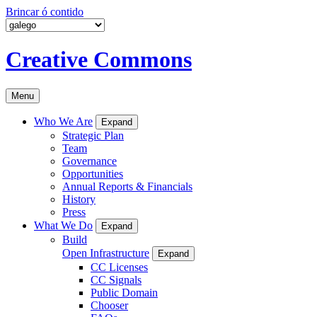
Brincar ó contido
Creative Commons
Menu
Who We Are
Expand
Strategic Plan
Team
Governance
Opportunities
Annual Reports & Financials
History
Press
What We Do
Expand
Build
Open Infrastructure
Expand
CC Licenses
CC Signals
Public Domain
Chooser