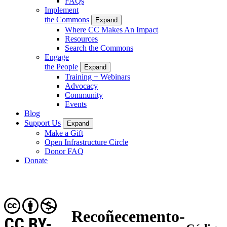
FAQs
Implement
the Commons
Expand
Where CC Makes An Impact
Resources
Search the Commons
Engage
the People
Expand
Training + Webinars
Advocacy
Community
Events
Blog
Support Us
Expand
Make a Gift
Open Infrastructure Circle
Donor FAQ
Donate
Recoñecemento-
CC BY-