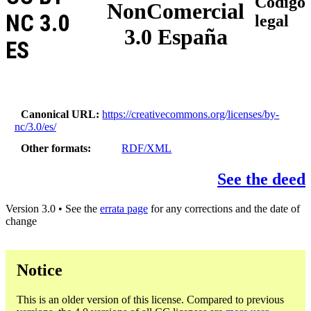
Código
NonComercial
NC 3.0
legal
3.0 España
ES
Canonical URL
https://creativecommons.org/licenses/by-
nc/3.0/es/
Other formats
RDF/XML
See the deed
Version 3.0 • See the
errata page
for any corrections and the date of
change
Notice
This is an older version of this license. Compared to previous