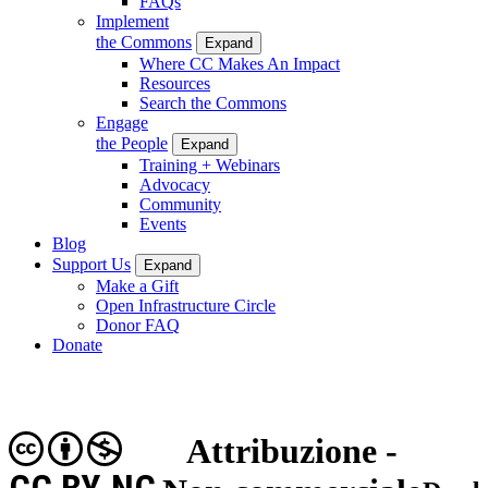
FAQs
Implement
the Commons
Expand
Where CC Makes An Impact
Resources
Search the Commons
Engage
the People
Expand
Training + Webinars
Advocacy
Community
Events
Blog
Support Us
Expand
Make a Gift
Open Infrastructure Circle
Donor FAQ
Donate
Attribuzione -