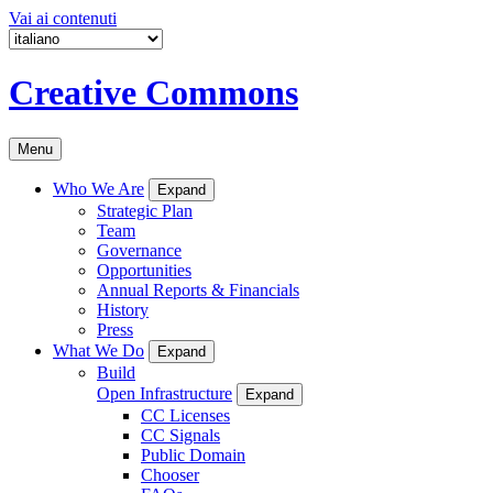
Vai ai contenuti
Creative Commons
Menu
Who We Are
Expand
Strategic Plan
Team
Governance
Opportunities
Annual Reports & Financials
History
Press
What We Do
Expand
Build
Open Infrastructure
Expand
CC Licenses
CC Signals
Public Domain
Chooser