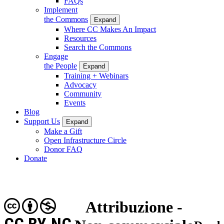
FAQs
Implement
the Commons
Expand
Where CC Makes An Impact
Resources
Search the Commons
Engage
the People
Expand
Training + Webinars
Advocacy
Community
Events
Blog
Support Us
Expand
Make a Gift
Open Infrastructure Circle
Donor FAQ
Donate
Attribuzione -