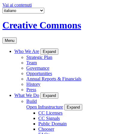
Vai ai contenuti
Creative Commons
Menu
Who We Are
Expand
Strategic Plan
Team
Governance
Opportunities
Annual Reports & Financials
History
Press
What We Do
Expand
Build
Open Infrastructure
Expand
CC Licenses
CC Signals
Public Domain
Chooser