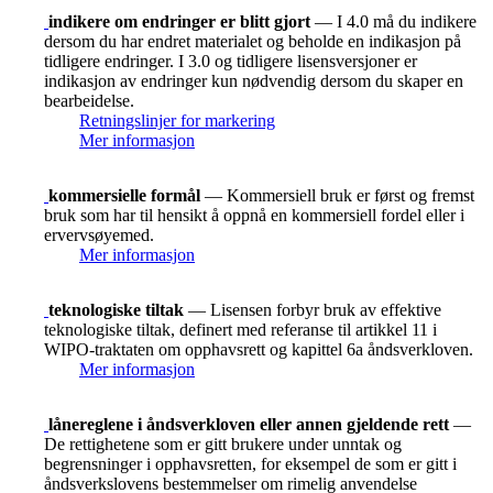
indikere om endringer er blitt gjort
— I 4.0 må du indikere
dersom du har endret materialet og beholde en indikasjon på
tidligere endringer. I 3.0 og tidligere lisensversjoner er
indikasjon av endringer kun nødvendig dersom du skaper en
bearbeidelse.
Retningslinjer for markering
Mer informasjon
kommersielle formål
— Kommersiell bruk er først og fremst
bruk som har til hensikt å oppnå en kommersiell fordel eller i
ervervsøyemed.
Mer informasjon
teknologiske tiltak
— Lisensen forbyr bruk av effektive
teknologiske tiltak, definert med referanse til artikkel 11 i
WIPO-traktaten om opphavsrett og kapittel 6a åndsverkloven.
Mer informasjon
lånereglene i åndsverkloven eller annen gjeldende rett
—
De rettighetene som er gitt brukere under unntak og
begrensninger i opphavsretten, for eksempel de som er gitt i
åndsverkslovens bestemmelser om rimelig anvendelse