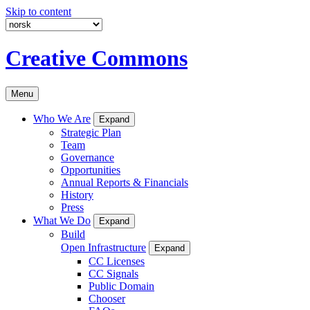
Skip to content
Creative Commons
Menu
Who We Are
Expand
Strategic Plan
Team
Governance
Opportunities
Annual Reports & Financials
History
Press
What We Do
Expand
Build
Open Infrastructure
Expand
CC Licenses
CC Signals
Public Domain
Chooser