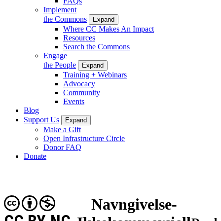
FAQs
Implement
the Commons
Expand
Where CC Makes An Impact
Resources
Search the Commons
Engage
the People
Expand
Training + Webinars
Advocacy
Community
Events
Blog
Support Us
Expand
Make a Gift
Open Infrastructure Circle
Donor FAQ
Donate
Navngivelse-