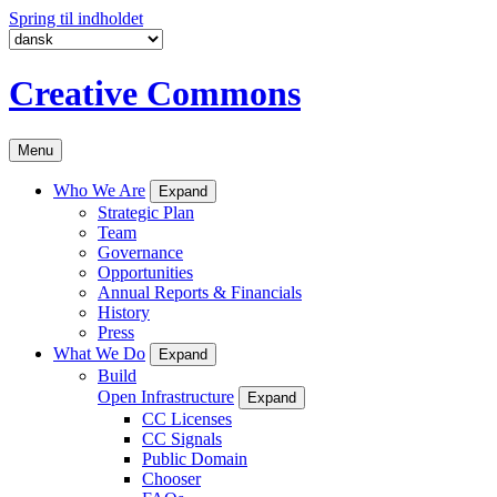
Spring til indholdet
Creative Commons
Menu
Who We Are
Expand
Strategic Plan
Team
Governance
Opportunities
Annual Reports & Financials
History
Press
What We Do
Expand
Build
Open Infrastructure
Expand
CC Licenses
CC Signals
Public Domain
Chooser