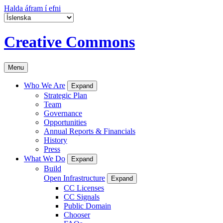
Halda áfram í efni
Creative Commons
Menu
Who We Are
Expand
Strategic Plan
Team
Governance
Opportunities
Annual Reports & Financials
History
Press
What We Do
Expand
Build
Open Infrastructure
Expand
CC Licenses
CC Signals
Public Domain
Chooser