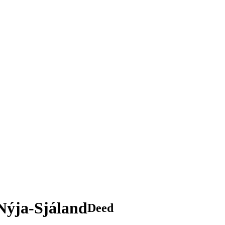
Nýja-Sjáland
Deed