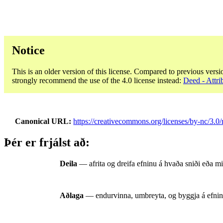
Notice
This is an older version of this license. Compared to previous versi
strongly recommend the use of the 4.0 license instead:
Deed - Attri
Canonical URL
https://creativecommons.org/licenses/by-nc/3.0/
Þér er frjálst að:
Deila
— afrita og dreifa efninu á hvaða sniði eða mi
Aðlaga
— endurvinna, umbreyta, og byggja á efni