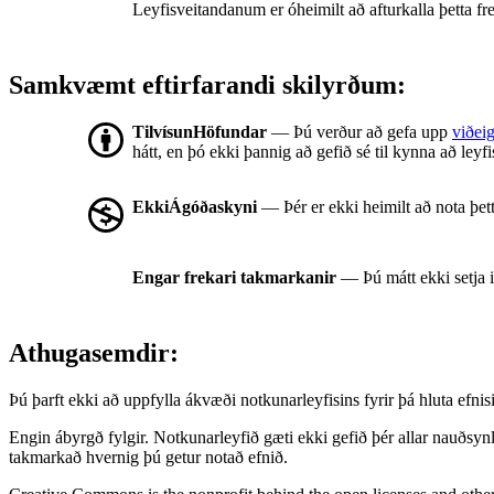
Leyfisveitandanum er óheimilt að afturkalla þetta fre
Samkvæmt eftirfarandi skilyrðum:
TilvísunHöfundar
— Þú verður að gefa upp
viðeig
hátt, en þó ekki þannig að gefið sé til kynna að leyf
EkkiÁgóðaskyni
— Þér er ekki heimilt að nota þet
Engar frekari takmarkanir
— Þú mátt ekki setja 
Athugasemdir:
Þú þarft ekki að uppfylla ákvæði notkunarleyfisins fyrir þá hluta ef
Engin ábyrgð fylgir. Notkunarleyfið gæti ekki gefið þér allar nauðsyn
takmarkað hvernig þú getur notað efnið.