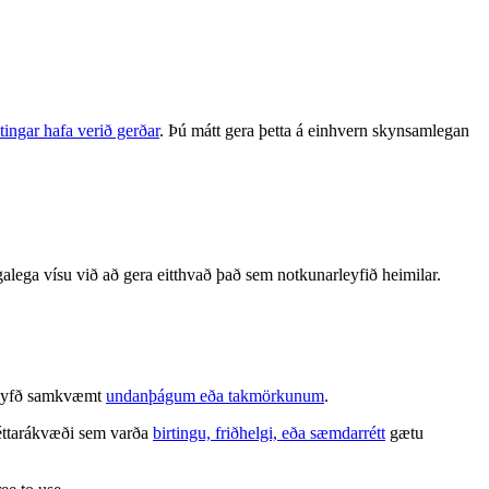
tingar hafa verið gerðar
. Þú mátt gera þetta á einhvern skynsamlegan
alega vísu við að gera eitthvað það sem notkunarleyfið heimilar.
é leyfð samkvæmt
undanþágum eða takmörkunum
.
 réttarákvæði sem varða
birtingu, friðhelgi, eða sæmdarrétt
gætu