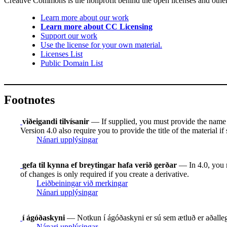
Creative Commons is the nonprofit behind the open licenses and other le
Learn more about our work
Learn more about CC Licensing
Support our work
Use the license for your own material.
Licenses List
Public Domain List
Footnotes
viðeigandi tilvísanir
— If supplied, you must provide the name of 
Version 4.0 also require you to provide the title of the material i
Nánari upplýsingar
gefa til kynna ef breytingar hafa verið gerðar
— In 4.0, you mu
of changes is only required if you create a derivative.
Leiðbeiningar við merkingar
Nánari upplýsingar
í ágóðaskyni
— Notkun í ágóðaskyni er sú sem ætluð er aðallega
Nánari upplýsingar