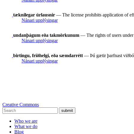
tæknilegar úrlausnir
— The license prohibits application of ef
Nánari upplýsingar
undanþágum eða takmörkunum
— The rights of users under e
Nánari upplýsingar
birtingu, friðhelgi, eða sæmdarrétt
— Þú gætir þarfnast viðbót
Nánari upplýsingar
Creative Commons
submit
Who we are
What we do
Blog