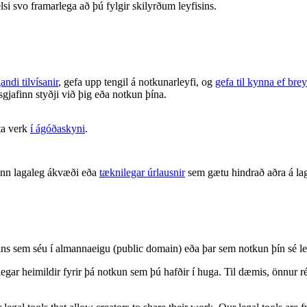
lsi svo framarlega að þú fylgir skilyrðum leyfisins.
andi tilvísanir
, gefa upp tengil á notkunarleyfi, og
gefa til kynna ef brey
isgjafinn styðji við þig eða notkun þína.
ta verk
í ágóðaskyni
.
inn lagaleg ákvæði eða
tæknilegar úrlausnir
sem gætu hindrað aðra á lag
nisins sem séu í almannaeigu (public domain) eða þar sem notkun þín s
legar heimildir fyrir þá notkun sem þú hafðir í huga. Til dæmis, önnur