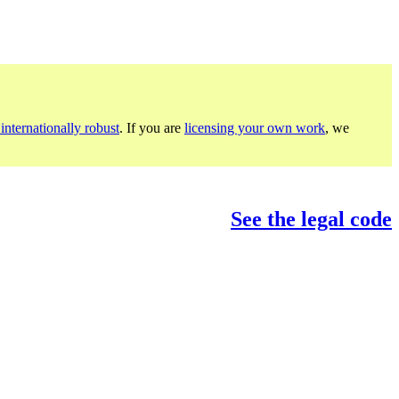
internationally robust
. If you are
licensing your own work
, we
See the legal code