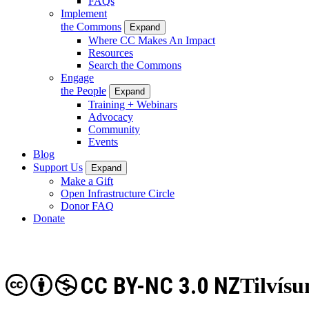
FAQs
Implement
the Commons
Expand
Where CC Makes An Impact
Resources
Search the Commons
Engage
the People
Expand
Training + Webinars
Advocacy
Community
Events
Blog
Support Us
Expand
Make a Gift
Open Infrastructure Circle
Donor FAQ
Donate
CC BY-NC 3.0 NZ
Tilvís