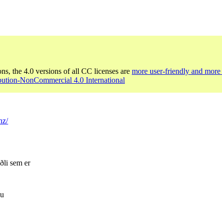
ons, the 4.0 versions of all CC licenses are
more user-friendly and more 
bution-NonCommercial 4.0 International
nz/
ðli sem er
nu