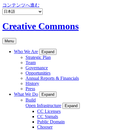
コンテンツへ進む
Creative Commons
Menu
Who We Are
Expand
Strategic Plan
Team
Governance
Opportunities
Annual Reports & Financials
History
Press
What We Do
Expand
Build
Open Infrastructure
Expand
CC Licenses
CC Signals
Public Domain
Chooser