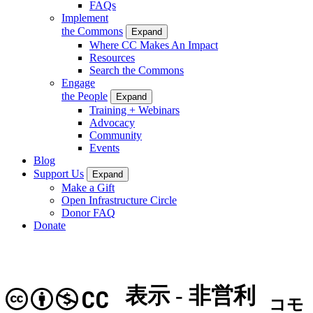
FAQs
Implement
the Commons
Expand
Where CC Makes An Impact
Resources
Search the Commons
Engage
the People
Expand
Training + Webinars
Advocacy
Community
Events
Blog
Support Us
Expand
Make a Gift
Open Infrastructure Circle
Donor FAQ
Donate
表示 - 非営利
CC
コモ