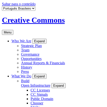
Saltar para o conteúdo
Creative Commons
Menu
Who We Are
Expand
Strategic Plan
Team
Governance
Opportunities
Annual Reports & Financials
History
Press
What We Do
Expand
Build
Open Infrastructure
Expand
CC Licenses
CC Signals
Public Domain
Chooser