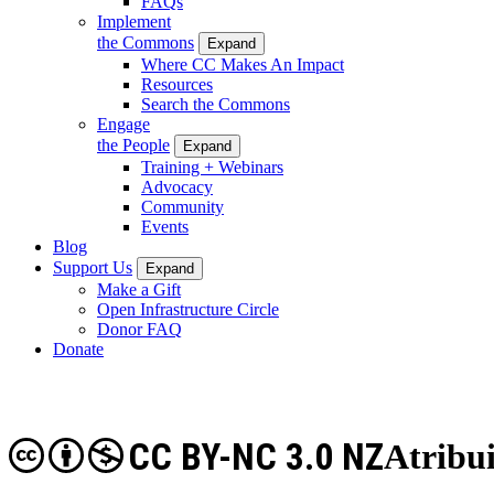
FAQs
Implement
the Commons
Expand
Where CC Makes An Impact
Resources
Search the Commons
Engage
the People
Expand
Training + Webinars
Advocacy
Community
Events
Blog
Support Us
Expand
Make a Gift
Open Infrastructure Circle
Donor FAQ
Donate
CC BY-NC 3.0 NZ
Atribu