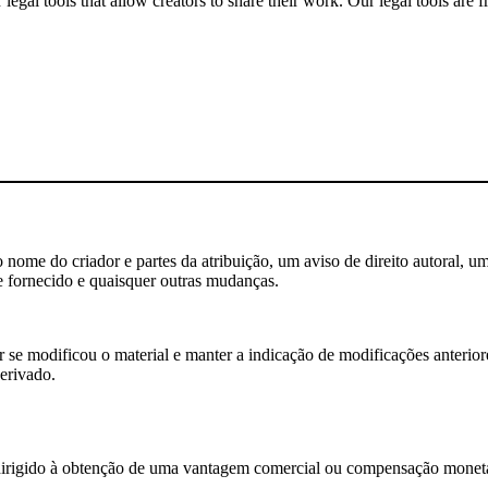
gal tools that allow creators to share their work. Our legal tools are fr
nome do criador e partes da atribuição, um aviso de direito autoral, um
e fornecido e quaisquer outras mudanças.
se modificou o material e manter a indicação de modificações anteriores
erivado.
rigido à obtenção de uma vantagem comercial ou compensação monetá