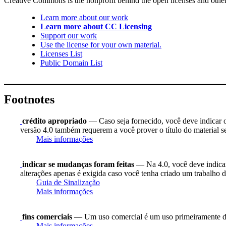
Creative Commons is the nonprofit behind the open licenses and other le
Learn more about our work
Learn more about CC Licensing
Support our work
Use the license for your own material.
Licenses List
Public Domain List
Footnotes
crédito apropriado
— Caso seja fornecido, você deve indicar o 
versão 4.0 também requerem a você prover o título do material s
Mais informações
indicar se mudanças foram feitas
— Na 4.0, você deve indicar 
alterações apenas é exigida caso você tenha criado um trabalho d
Guia de Sinalização
Mais informações
fins comerciais
— Um uso comercial é um uso primeiramente di
Mais informações