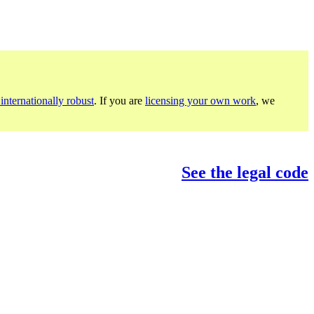
internationally robust
. If you are
licensing your own work
, we
See the legal code