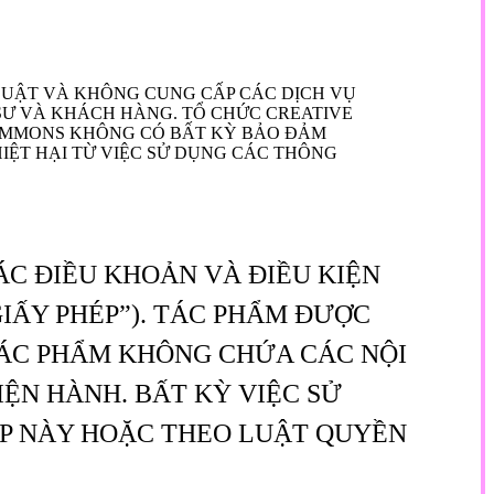
LUẬT VÀ KHÔNG CUNG CẤP CÁC DỊCH VỤ
 SƯ VÀ KHÁCH HÀNG. TỔ CHỨC CREATIVE
COMMONS KHÔNG CÓ BẤT KỲ BẢO ĐẢM
IỆT HẠI TỪ VIỆC SỬ DỤNG CÁC THÔNG
ÁC ĐIỀU KHOẢN VÀ ĐIỀU KIỆN
IẤY PHÉP”). TÁC PHẨM ĐƯỢC
TÁC PHẨM KHÔNG CHỨA CÁC NỘI
ỆN HÀNH. BẤT KỲ VIỆC SỬ
ÉP NÀY HOẶC THEO LUẬT QUYỀN