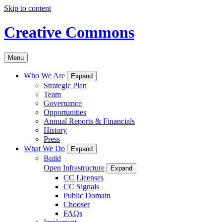
Skip to content
Creative Commons
Menu
Who We Are
Expand
Strategic Plan
Team
Governance
Opportunities
Annual Reports & Financials
History
Press
What We Do
Expand
Build
Open Infrastructure
Expand
CC Licenses
CC Signals
Public Domain
Chooser
FAQs