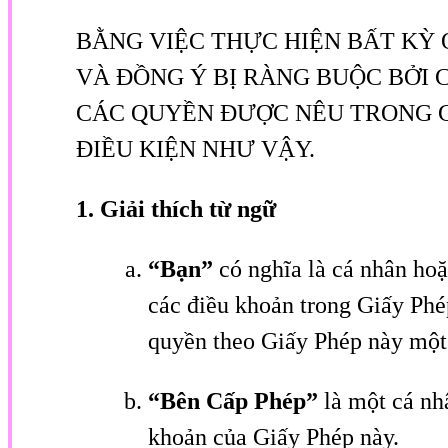
BẰNG VIỆC THỰC HIỆN BẤT KỲ 
VÀ ĐỒNG Ý BỊ RÀNG BUỘC BỞI 
CÁC QUYỀN ĐƯỢC NÊU TRONG G
ĐIỀU KIỆN NHƯ VẬY.
1. Giải thích từ ngữ
“Bạn”
có nghĩa là cá nhân ho
các điều khoản trong Giấy Phé
quyền theo Giấy Phép này một 
“Bên Cấp Phép”
là một cá nh
khoản của Giấy Phép này.