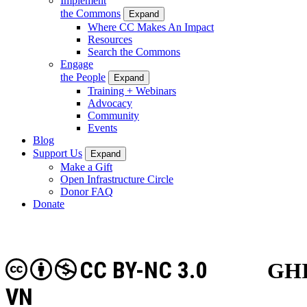
Implement
the Commons
Expand
Where CC Makes An Impact
Resources
Search the Commons
Engage
the People
Expand
Training + Webinars
Advocacy
Community
Events
Blog
Support Us
Expand
Make a Gift
Open Infrastructure Circle
Donor FAQ
Donate
CC BY-NC 3.0
GHI
VN