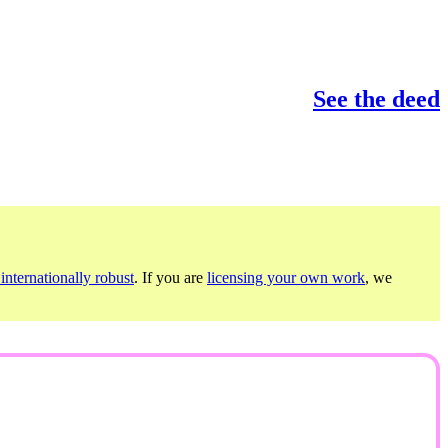
See the deed
internationally robust
. If you are
licensing your own work
, we