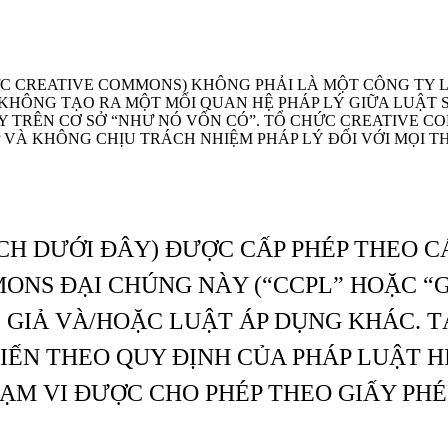
C CREATIVE COMMONS) KHÔNG PHẢI LÀ MỘT CÔNG TY 
Y KHÔNG TẠO RA MỘT MỐI QUAN HỆ PHÁP LÝ GIỮA LUẬT
 TRÊN CƠ SỞ “NHƯ NÓ VỐN CÓ”. TỔ CHỨC CREATIVE 
 VÀ KHÔNG CHỊU TRÁCH NHIỆM PHÁP LÝ ĐỐI VỚI MỌI TH
CH DƯỚI ĐÂY) ĐƯỢC CẤP PHÉP THEO C
ONS ĐẠI CHÚNG NÀY (“CCPL” HOẶC “G
 GIẢ VÀ/HOẶC LUẬT ÁP DỤNG KHÁC. 
ẾN THEO QUY ĐỊNH CỦA PHÁP LUẬT HI
ẠM VI ĐƯỢC CHO PHÉP THEO GIẤY PH