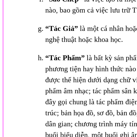
nào, bao gồm cả việc lưu trữ T
“Tác Giả”
là một cá nhân hoặ
nghệ thuật hoặc khoa học.
“Tác Phẩm”
là bất kỳ sản ph
phương tiện hay hình thức nào
được thể hiện dưới dạng chữ vi
phẩm âm nhạc; tác phẩm sân kh
đây gọi chung là tác phẩm điệ
trúc; bản họa đồ, sơ đồ, bản đ
dân gian; chương trình máy tí
buổi biểu diễn, một buổi ghi 