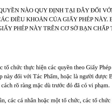
QUYỀN NÀO QUY ĐỊNH TẠI ĐÂY ĐỐI VỚ
CÁC ĐIỀU KHOẢN CỦA GIẤY PHÉP NÀY. 
IẤY PHÉP NÀY TRÊN CƠ SỞ BẠN CHẤP
ặc tổ chức thực hiện các quyền theo Giấy Phép
p này đối với Tác Phẩm, hoặc là người được 
cách rõ ràng mặc dù trước đó đã có vi phạm.
ân, các cá nhân hoặc một tổ chức, các tổ chứ