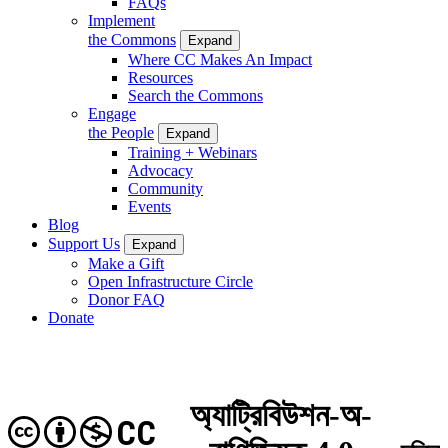
FAQs
Implement
the Commons
Expand
Where CC Makes An Impact
Resources
Search the Commons
Engage
the People
Expand
Training + Webinars
Advocacy
Community
Events
Blog
Support Us
Expand
Make a Gift
Open Infrastructure Circle
Donor FAQ
Donate
অ্যাট্রিবিউশন-অ-
CC