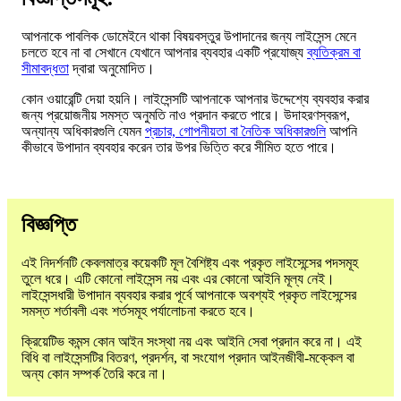
আপনাকে পাবলিক ডোমেইনে থাকা বিষয়বস্তুর উপাদানের জন্য লাইসেন্স মেনে
চলতে হবে না বা সেখানে যেখানে আপনার ব্যবহার একটি প্রযোজ্য
ব্যতিক্রম বা
সীমাবদ্ধতা
দ্বারা অনুমোদিত।
কোন ওয়ারেন্টি দেয়া হয়নি। লাইসেন্সটি আপনাকে আপনার উদ্দেশ্যে ব্যবহার করার
জন্য প্রয়োজনীয় সমস্ত অনুমতি নাও প্রদান করতে পারে। উদাহরণস্বরূপ,
অন্যান্য অধিকারগুলি যেমন
প্রচার, গোপনীয়তা বা নৈতিক অধিকারগুলি
আপনি
কীভাবে উপাদান ব্যবহার করেন তার উপর ভিত্তি করে সীমিত হতে পারে।
বিজ্ঞপ্তি
এই নিদর্শনটি কেবলমাত্র কয়েকটি মূল বৈশিষ্ট্য এবং প্রকৃত লাইসেন্সের পদসমূহ
তুলে ধরে। এটি কোনো লাইসেন্স নয় এবং এর কোনো আইনি মূল্য নেই।
লাইসেন্সধারী উপাদান ব্যবহার করার পূর্বে আপনাকে অবশ্যই প্রকৃত লাইসেন্সের
সমস্ত শর্তাবলী এবং শর্তসমূহ পর্যালোচনা করতে হবে।
ক্রিয়েটিভ কমন্স কোন আইন সংস্থা নয় এবং আইনি সেবা প্রদান করে না। এই
বিধি বা লাইসেন্সটির বিতরণ, প্রদর্শন, বা সংযোগ প্রদান আইনজীবী-মক্কেল বা
অন্য কোন সম্পর্ক তৈরি করে না।