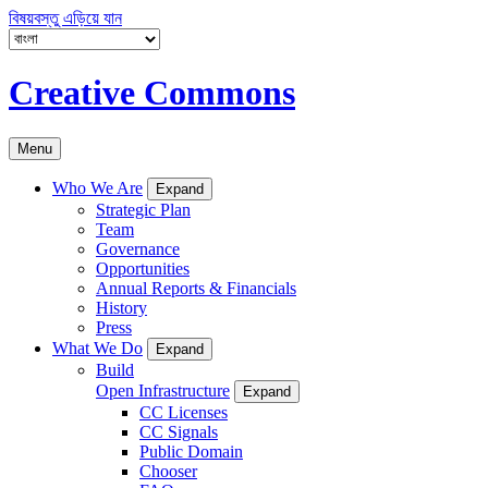
বিষয়বস্তু এড়িয়ে যান
Creative Commons
Menu
Who We Are
Expand
Strategic Plan
Team
Governance
Opportunities
Annual Reports & Financials
History
Press
What We Do
Expand
Build
Open Infrastructure
Expand
CC Licenses
CC Signals
Public Domain
Chooser