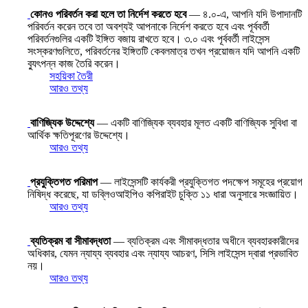
কোনও পরিবর্তন করা হলে তা নির্দেশ করতে হবে
— ৪.০-এ, আপনি যদি উপাদানটি
পরিবর্তন করেন তবে তা অবশ্যই আপনাকে নির্দেশ করতে হবে এবং পূর্ববর্তী
পরিবর্তনগুলির একটি ইঙ্গিত বজায় রাখতে হবে। ৩.০ এবং পূর্ববর্তী লাইসেন্স
সংস্করণগুলিতে, পরিবর্তনের ইঙ্গিতটি কেবলমাত্র তখন প্রয়োজন যদি আপনি একটি
ব্যুৎপন্ন কাজ তৈরি করেন।
সহয়িকা তৈরী
আরও তথ্য
বাণিজ্যিক উদ্দেশ্যে
— একটি বাণিজ্যিক ব্যবহার মূলত একটি বাণিজ্যিক সুবিধা বা
আর্থিক ক্ষতিপূরণের উদ্দেশ্যে।
আরও তথ্য
প্রযুক্তিগত পরিমাপ
— লাইসেন্সটি কার্যকরী প্রযুক্তিগত পদক্ষেপ সমূহের প্রয়োগ
নিষিদ্ধ করেছে, যা ডব্লিওআইপিও কপিরাইট চুক্তি ১১ ধারা অনুসারে সংজ্ঞায়িত।
আরও তথ্য
ব্যতিক্রম বা সীমাবদ্ধতা
— ব্যতিক্রম এবং সীমাবদ্ধতার অধীনে ব্যবহারকারীদের
অধিকার, যেমন ন্যায্য ব্যবহার এবং ন্যায্য আচরণ, সিসি লাইসেন্স দ্বারা প্রভাবিত
নয়।
আরও তথ্য