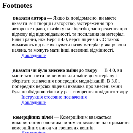
Footnotes
вказати автора
— Якщо їх повідомлено, ви маєте
вказати ім'я творця і авторство, застереження про
авторське право, вказівку на ліцензію, застереження про
відмову від відповідальності, та посилання на матеріал.
Більш ранні, ніж Версія 4.0, версії ліцензій CC також
вимагають від вас вказувати назву матеріалу, якщо вона
наявна, та можуть мати інші невеликі відмінності.
Докладніше
вказати чи було внесено зміни до твору
— В 4.0, ви
маєте зазначити чи ви вносили зміни до матеріалу і
зберігати зазначення попередніх модифікацій. В 3.0 і
попередніх версіях ліцензії вказівка про внесені зміни
була необхідною тільки у разі створення похідного твору.
Інструкція стосовно позначення
Докладніше
комерційних цілей
— Комерційним вважається
використання головним чином спрямоване на отримання
комерційних вигод чи грошових коштів.