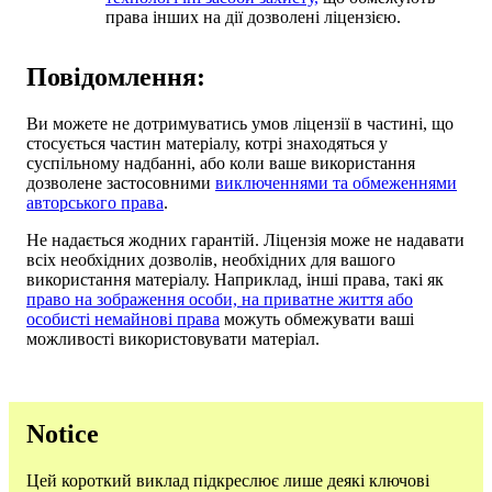
права інших на дії дозволені ліцензією.
Повідомлення:
Ви можете не дотримуватись умов ліцензії в частині, що
стосується частин матеріалу, котрі знаходяться у
суспільному надбанні, або коли ваше використання
дозволене застосовними
виключеннями та обмеженнями
авторського права
.
Не надається жодних гарантій. Ліцензія може не надавати
всіх необхідних дозволів, необхідних для вашого
використання матеріалу. Наприклад, інші права, такі як
право на зображення особи, на приватне життя або
особисті немайнові права
можуть обмежувати ваші
можливості використовувати матеріал.
Notice
Цей короткий виклад підкреслює лише деякі ключові