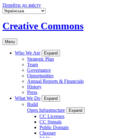
Перейти до змісту
Creative Commons
Menu
Who We Are
Expand
Strategic Plan
Team
Governance
Opportunities
Annual Reports & Financials
History
Press
What We Do
Expand
Build
Open Infrastructure
Expand
CC Licenses
CC Signals
Public Domain
Chooser