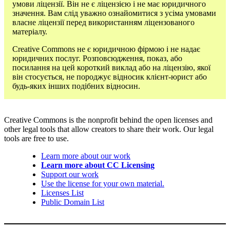
умови ліцензії. Він не є ліцензією і не має юридичного
значення. Вам слід уважно ознайомитися з усіма умовами
власне ліцензії перед використанням ліцензованого
матеріалу.
Creative Commons не є юридичною фірмою і не надає
юридичних послуг. Розповсюдження, показ, або
посилання на цей короткий виклад або на ліцензію, якої
він стосується, не породжує відносик клієнт-юрист або
будь-яких інших подібних відносин.
Creative Commons is the nonprofit behind the open licenses and
other legal tools that allow creators to share their work. Our legal
tools are free to use.
Learn more about our work
Learn more about CC Licensing
Support our work
Use the license for your own material.
Licenses List
Public Domain List