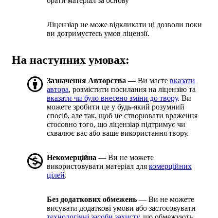
брати матеріал за основу
Ліцензіар не може відкликати ці дозволи поки
ви дотримуєтесь умов ліцензії.
На наступних умовах:
Зазначення Авторства
— Ви маєте
вказати
автора
, розмістити посилання на ліцензію та
вказати чи було внесено зміни до твору
. Ви
можете зробити це у будь-який розумний
спосіб, але так, щоб не створювати враження
стосовно того, що ліцензіар підтримує чи
схвалює вас або ваше використання твору.
Некомерційна
— Ви не можете
використовувати матеріал для
комерційних
цілей
.
Без додаткових обмежень
— Ви не можете
висувати додаткові умови або застосовувати
технологічні засоби захисту,
що обмежують