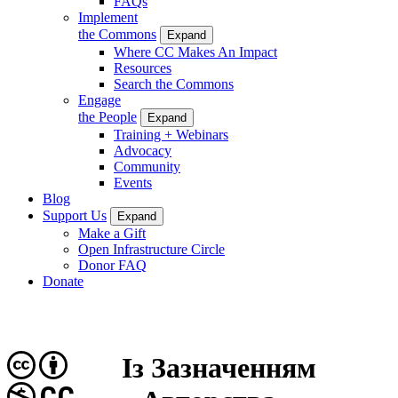
FAQs
Implement
the Commons
Expand
Where CC Makes An Impact
Resources
Search the Commons
Engage
the People
Expand
Training + Webinars
Advocacy
Community
Events
Blog
Support Us
Expand
Make a Gift
Open Infrastructure Circle
Donor FAQ
Donate
Із Зазначенням
CC