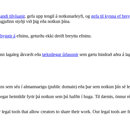
andi tilvísanir
, gefa upp tengil á notkunarleyfi, og
gefa til kynna ef brey
isgjafinn styðji við þig eða notkun þína.
 byggir á
efninu, geturðu ekki dreift breytta efninu.
inn lagaleg ákvæði eða
tæknilegar úrlausnir
sem gætu hindrað aðra á lag
nisins sem séu í almannaeigu (public domain) eða þar sem notkun þín s
legar heimildir fyrir þá notkun sem þú hafðir í huga. Til dæmis, önnur
gal tools that allow creators to share their work. Our legal tools are fr