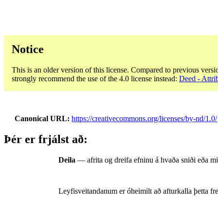
Notice
This is an older version of this license. Compared to previous versi
strongly recommend the use of the 4.0 license instead:
Deed - Attri
Canonical URL
https://creativecommons.org/licenses/by-nd/1.0/
Þér er frjálst að:
Deila
— afrita og dreifa efninu á hvaða sniði eða mið
Leyfisveitandanum er óheimilt að afturkalla þetta fre