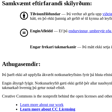
Samkvæmt eftirfarandi skilyrðum:
TilvísunHöfundar
— Þú verður að gefa upp
viðeig
hátt, en þó ekki þannig að gefið sé til kynna að leyf
EnginAfleidd
— Ef þú
endurvinnur, umbreytir eða
Engar frekari takmarkanir
— Þú mátt ekki setja 
Athugasemdir:
Þú þarft ekki að uppfylla ákvæði notkunarleyfisins fyrir þá hluta ef
Engin ábyrgð fylgir. Notkunarleyfið gæti ekki gefið þér allar nauðsyn
takmarkað hvernig þú getur notað efnið.
Creative Commons is the nonprofit behind the open licenses and other le
Learn more about our work
Learn more about CC Licensing