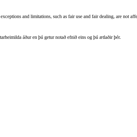
xceptions and limitations, such as fair use and fair dealing, are not aff
arheimilda áður en þú getur notað efnið eins og þú ætlaðir þér.