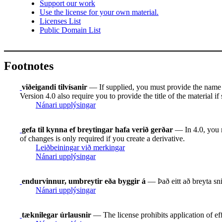
Support our work
Use the license for your own material.
Licenses List
Public Domain List
Footnotes
viðeigandi tilvísanir
— If supplied, you must provide the name of 
Version 4.0 also require you to provide the title of the material i
Nánari upplýsingar
gefa til kynna ef breytingar hafa verið gerðar
— In 4.0, you mu
of changes is only required if you create a derivative.
Leiðbeiningar við merkingar
Nánari upplýsingar
endurvinnur, umbreytir eða byggir á
— Það eitt að breyta snið
Nánari upplýsingar
tæknilegar úrlausnir
— The license prohibits application of ef