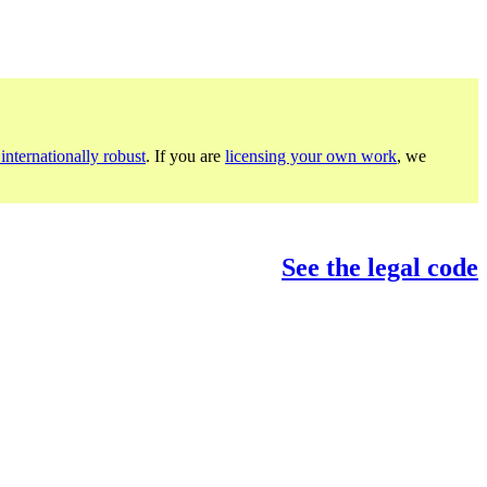
internationally robust
. If you are
licensing your own work
, we
See the legal code