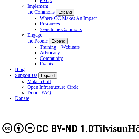
FAQs
Implement
the Commons
Expand
Where CC Makes An Impact
Resources
Search the Commons
Engage
the People
Expand
Training + Webinars
Advocacy
Community
Events
Blog
Support Us
Expand
Make a Gift
Open Infrastructure Circle
Donor FAQ
Donate
CC BY-ND 1.0
TilvísunH