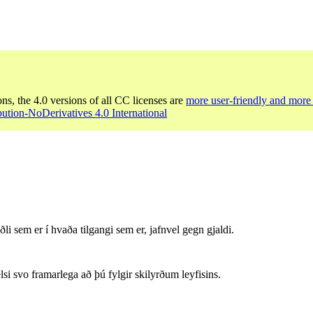
ons, the 4.0 versions of all CC licenses are
more user-friendly and more 
bution-NoDerivatives 4.0 International
li sem er í hvaða tilgangi sem er, jafnvel gegn gjaldi.
lsi svo framarlega að þú fylgir skilyrðum leyfisins.