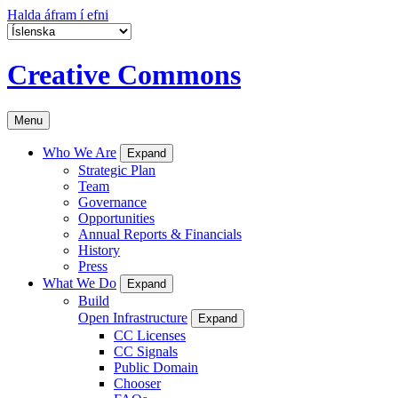
Halda áfram í efni
Creative Commons
Menu
Who We Are
Expand
Strategic Plan
Team
Governance
Opportunities
Annual Reports & Financials
History
Press
What We Do
Expand
Build
Open Infrastructure
Expand
CC Licenses
CC Signals
Public Domain
Chooser