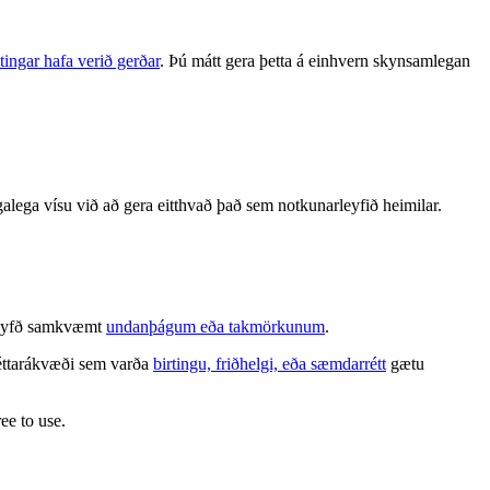
tingar hafa verið gerðar
. Þú mátt gera þetta á einhvern skynsamlegan
alega vísu við að gera eitthvað það sem notkunarleyfið heimilar.
é leyfð samkvæmt
undanþágum eða takmörkunum
.
 réttarákvæði sem varða
birtingu, friðhelgi, eða sæmdarrétt
gætu
ee to use.