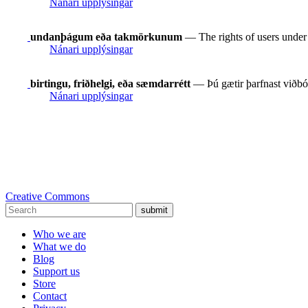
Nánari upplýsingar
undanþágum eða takmörkunum
— The rights of users under e
Nánari upplýsingar
birtingu, friðhelgi, eða sæmdarrétt
— Þú gætir þarfnast viðbót
Nánari upplýsingar
Creative Commons
submit
Who we are
What we do
Blog
Support us
Store
Contact