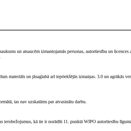
saukums un atsaucēm izmantojamās personas, autortiesību un licences atr
.
ais materiāls un jāsaglabā arī iepriekšējās izmaiņas. 3.0 un agrākās versi
rmātā, tas nav uzskatāms par atvasinātu darbu.
s ierobežojumus, kā tie ir norādīti 11. punktā WIPO autortiesību līgum