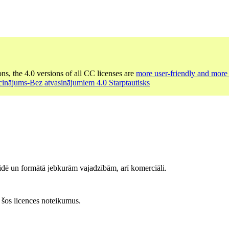
ons, the 4.0 versions of all CC licenses are
more user-friendly and more 
cinājums-Bez atvasinājumiem 4.0 Starptautisks
idē un formātā jebkurām vajadzībām, arī komerciāli.
at šos licences noteikumus.