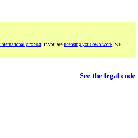
internationally robust
. If you are
licensing your own work
, we
See the legal code