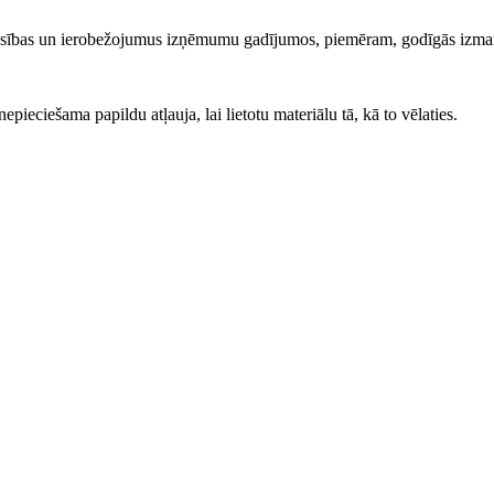
iesības un ierobežojumus izņēmumu gadījumos, piemēram, godīgās izma
ieciešama papildu atļauja, lai lietotu materiālu tā, kā to vēlaties.