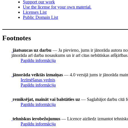
Support our work
Use the license for your own material.
Licenses List
Public Domain List
Footnotes
jāatsaucas uz darbu
— Ja pievieno, jums ir jānorāda autora no
jānorāda arī darba nosaukums un ir arī citas nebūtiskas atšķirības
Papildu informācija
jānorāda veiktās izmaiņas
— 4.0 versijā jums ir jānorāda mainīt
Iezīmēšanas vednis
Papildu informācija
remiksējat, maināt vai balstāties uz
— Saglabājot darbu citā fo
Papildu informācija
tehniskus ierobežojumus
— Licence aizliedz izmantot tehnisku
Papildu informācija