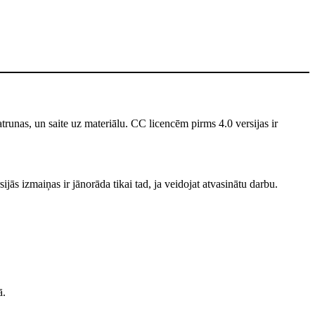
unas, un saite uz materiālu. CC licencēm pirms 4.0 versijas ir
jās izmaiņas ir jānorāda tikai tad, ja veidojat atvasinātu darbu.
ā.