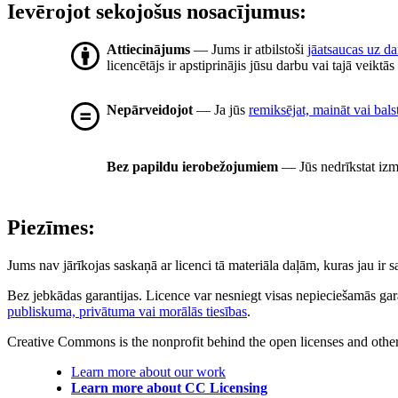
Ievērojot sekojošus nosacījumus:
Attiecinājums
— Jums ir atbilstoši
jāatsaucas uz d
licencētājs ir apstiprinājis jūsu darbu vai tajā veiktā
Nepārveidojot
— Ja jūs
remiksējat, maināt vai bals
Bez papildu ierobežojumiem
— Jūs nedrīkstat izm
Piezīmes:
Jums nav jārīkojas saskaņā ar licenci tā materiāla daļām, kuras jau ir
Bez jebkādas garantijas. Licence var nesniegt visas nepieciešamās gar
publiskuma, privātuma vai morālās tiesības
.
Creative Commons is the nonprofit behind the open licenses and other le
Learn more about our work
Learn more about CC Licensing