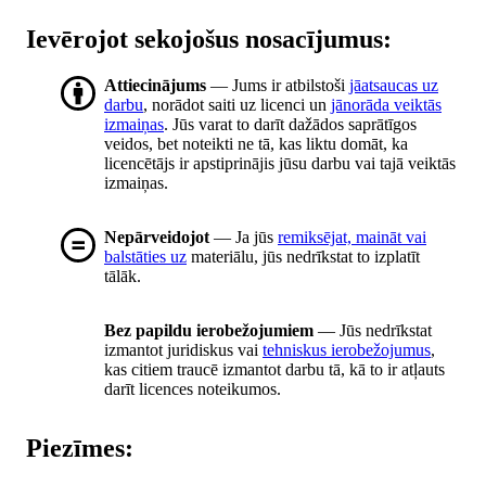
Ievērojot sekojošus nosacījumus:
Attiecinājums
— Jums ir atbilstoši
jāatsaucas uz
darbu
, norādot saiti uz licenci un
jānorāda veiktās
izmaiņas
. Jūs varat to darīt dažādos saprātīgos
veidos, bet noteikti ne tā, kas liktu domāt, ka
licencētājs ir apstiprinājis jūsu darbu vai tajā veiktās
izmaiņas.
Nepārveidojot
— Ja jūs
remiksējat, maināt vai
balstāties uz
materiālu, jūs nedrīkstat to izplatīt
tālāk.
Bez papildu ierobežojumiem
— Jūs nedrīkstat
izmantot juridiskus vai
tehniskus ierobežojumus
,
kas citiem traucē izmantot darbu tā, kā to ir atļauts
darīt licences noteikumos.
Piezīmes: