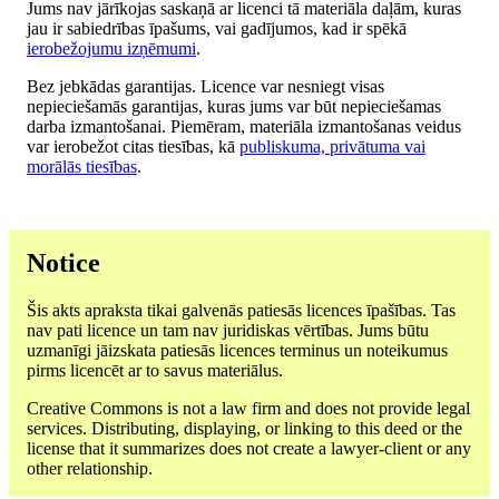
Jums nav jārīkojas saskaņā ar licenci tā materiāla daļām, kuras
jau ir sabiedrības īpašums, vai gadījumos, kad ir spēkā
ierobežojumu izņēmumi
.
Bez jebkādas garantijas. Licence var nesniegt visas
nepieciešamās garantijas, kuras jums var būt nepieciešamas
darba izmantošanai. Piemēram, materiāla izmantošanas veidus
var ierobežot citas tiesības, kā
publiskuma, privātuma vai
morālās tiesības
.
Notice
Šis akts apraksta tikai galvenās patiesās licences īpašības. Tas
nav pati licence un tam nav juridiskas vērtības. Jums būtu
uzmanīgi jāizskata patiesās licences terminus un noteikumus
pirms licencēt ar to savus materiālus.
Creative Commons is not a law firm and does not provide legal
services. Distributing, displaying, or linking to this deed or the
license that it summarizes does not create a lawyer-client or any
other relationship.