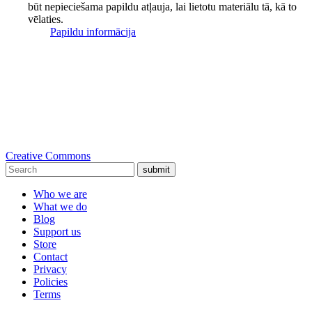
būt nepieciešama papildu atļauja, lai lietotu materiālu tā, kā to
vēlaties.
Papildu informācija
Creative Commons
submit
Who we are
What we do
Blog
Support us
Store
Contact
Privacy
Policies
Terms