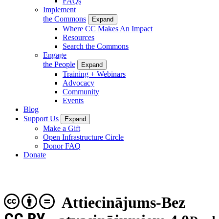
FAQs
Implement
the Commons
Expand
Where CC Makes An Impact
Resources
Search the Commons
Engage
the People
Expand
Training + Webinars
Advocacy
Community
Events
Blog
Support Us
Expand
Make a Gift
Open Infrastructure Circle
Donor FAQ
Donate
Attiecinājums-Bez