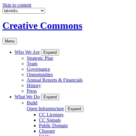
Skip to content
Creative Commons
Menu
Who We Are
Expand
Strategic Plan
Team
Governance
Opportunities
Annual Reports & Financials
History
Press
What We Do
Expand
Build
Open Infrastructure
Expand
CC Licenses
CC Signals
Public Domain
Chooser