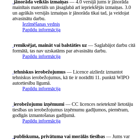
jānorāda veiktās izmaiņas
— 4.0 versijā jums ir jānorāda
mainītais materiāls un jāsaglabā arī iepriekšējās izmaiņas. 3.0
un agrākās versijās izmaiņas ir jānorāda tikai tad, ja veidojat
atvasinātu darbu.
Iezīmēšanas vednis
Papildu informācija
remiksējat, maināt vai balstāties uz
— Saglabājot darbu citā
formātā, tas nav uzskatāms par atvasinātu darbu.
Papildu informācija
tehniskus ierobežojumus
— Licence aizliedz izmantot
tehniskus ierobežojumus, kā tie ir norādīti 11. punktā WIPO
autortiesību līgumā.
Papildu informācija
ierobežojumu izņēmumi
— CC licences neietekmē lietotāju
tiesības un ierobežojumus izņēmumu gadījumos, piemēram,
godīgās izmantošanas gadījumā.
Papildu informācija
publiskuma, privātuma vai morālās tiesības
— Jums var