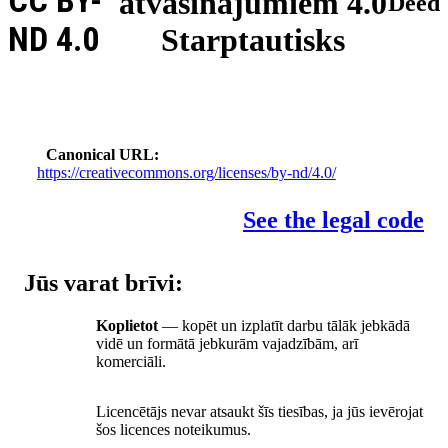
CC BY-
atvasinājumiem 4.0
Deed
ND 4.0
Starptautisks
Canonical URL
https://creativecommons.org/licenses/by-nd/4.0/
See the legal code
Jūs varat brīvi:
Koplietot
— kopēt un izplatīt darbu tālāk jebkādā
vidē un formātā jebkurām vajadzībām, arī
komerciāli.
Licencētājs nevar atsaukt šīs tiesības, ja jūs ievērojat
šos licences noteikumus.