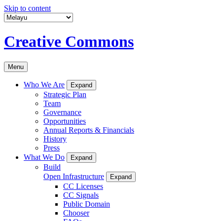
Skip to content
Creative Commons
Menu
Who We Are
Expand
Strategic Plan
Team
Governance
Opportunities
Annual Reports & Financials
History
Press
What We Do
Expand
Build
Open Infrastructure
Expand
CC Licenses
CC Signals
Public Domain
Chooser