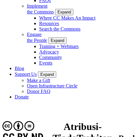
FAQs
Implement
the Commons
Expand
Where CC Makes An Impact
Resources
Search the Commons
Engage
the People
Expand
Training + Webinars
Advocacy
Community
Events
Blog
Support Us
Expand
Make a Gift
Open Infrastructure Circle
Donor FAQ
Donate
Atribusi-