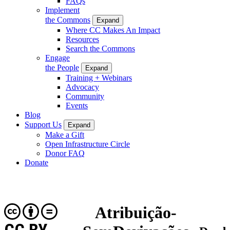
FAQs
Implement
the Commons
Expand
Where CC Makes An Impact
Resources
Search the Commons
Engage
the People
Expand
Training + Webinars
Advocacy
Community
Events
Blog
Support Us
Expand
Make a Gift
Open Infrastructure Circle
Donor FAQ
Donate
Atribuição-