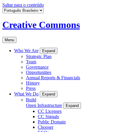
Saltar para o conteúdo
Creative Commons
Menu
Who We Are
Expand
Strategic Plan
Team
Governance
Opportunities
Annual Reports & Financials
History
Press
What We Do
Expand
Build
Open Infrastructure
Expand
CC Licenses
CC Signals
Public Domain
Chooser